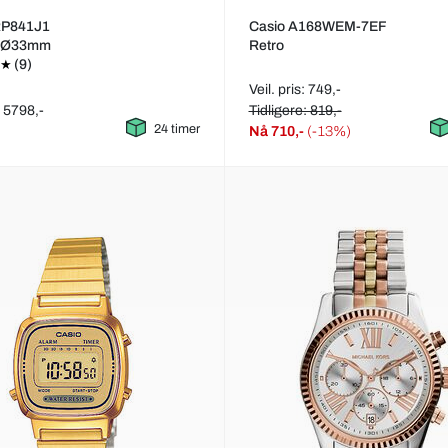
RP841J1
Casio A168WEM-7EF
e Ø33mm
Retro
(9)
Veil. pris: 749,-
: 5798,-
Tidligere: 819,-
24 timer
Nå
710,-
(-13%)