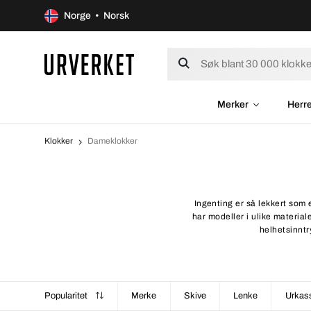
Norge • Norsk
Merker
Herr
Klokker
Dameklokker
Ingenting er så lekkert som 
har modeller i ulike material
helhetsinntr
Popularitet
Merke
Skive
Lenke
Urkas