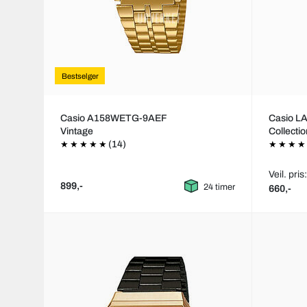
Bestselger
Casio A158WETG-9AEF
Casio 
Vintage
Collecti
(14)
Veil. pris
899,-
24 timer
660,-