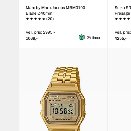
Marc by Marc Jacobs MBM3100
Seiko S
Blade Ø40mm
Presag
(20)
Veil. pris: 2995,-
Veil. pris
24 timer
1069,-
4255,-