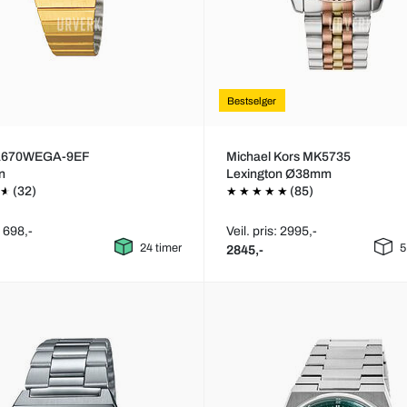
Bestselger
LA670WEGA-9EF
Michael Kors MK5735
on
Lexington Ø38mm
(32)
(85)
: 698,-
Veil. pris: 2995,-
24 timer
5
2845,-