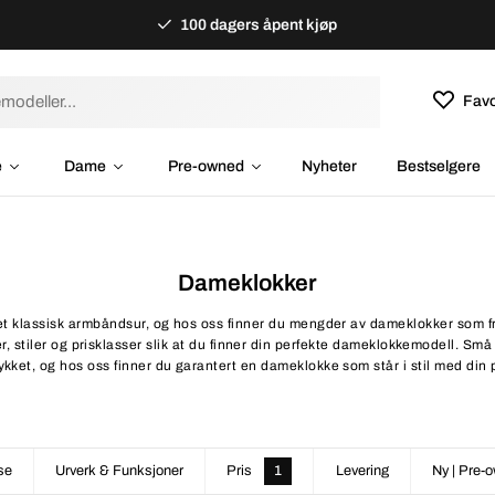
100 dagers åpent kjøp
Favo
e
Dame
Pre-owned
Nyheter
Bestselgere
Dameklokker
et klassisk armbåndsur, og hos oss finner du mengder av dameklokker som fr
er, stiler og prisklasser slik at du finner din perfekte dameklokkemodell. Små 
ykket, og hos oss finner du garantert en dameklokke som står i stil med din 
se
Urverk & Funksjoner
Pris
1
Levering
Ny | Pre-