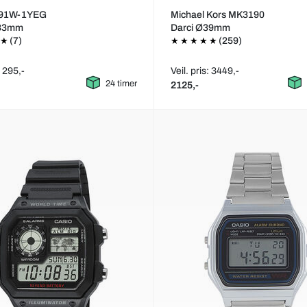
-91W-1YEG
Michael Kors MK3190
Ø33mm
Darci Ø39mm
(7)
(259)
: 295,-
Veil. pris: 3449,-
24 timer
2125,-