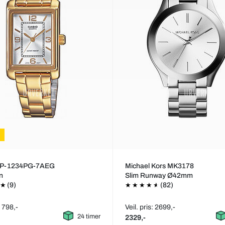
TP-1234PG-7AEG
Michael Kors MK3178
on
Slim Runway Ø42mm
(9)
(82)
: 798,-
Veil. pris: 2699,-
24 timer
2329,-