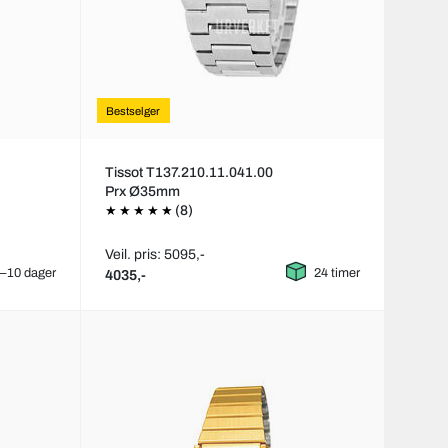
Bestselger
Tissot T137.210.11.041.00
Prx Ø35mm
(8)
Veil. pris: 5095,-
–10 dager
24 timer
4035,-