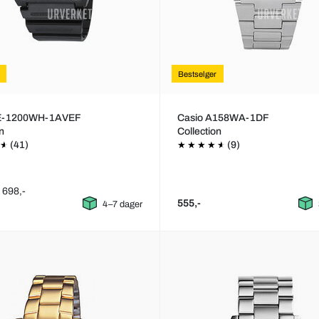
Bestselger
AE-1200WH-1AVEF
Casio A158WA-1DF
on
Collection
(41)
(9)
: 698,-
555,-
4–7 dager