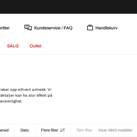
ritter
Kundeservice / FAQ
Handlekurv
SALG
Outlet
isker opp ethvert antrekk. Vi
detaljer kan ha stor effekt på
personlighet.
owned
Dato
Flere filter
Tøm filter
Viser 4843 modeller