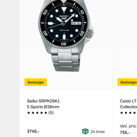
Bestselger
Bestselger
Seiko SRPK29K1
Casio L
5 Sports Ø38mm
Collecti
(5)
Veil. pris
3745,-
24 timer
755,-