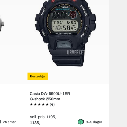
Bestselger
Casio DW-6900U-1ER
G-shock Ø50mm
(4)
Veil. pris: 1195,-
24 timer
3–5 dager
1135,-