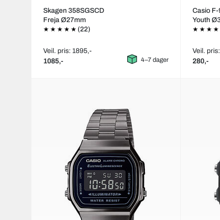
Skagen 358SGSCD
Casio F
Freja Ø27mm
Youth 
(22)
Veil. pris: 1895,-
Veil. pris
4–7 dager
1085,-
280,-