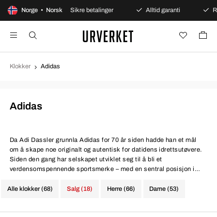
t kjøp
Norge • Norsk
Sikre betalinger
Alltid garanti
Rask og s
Klokker
Adidas
Adidas
Da Adi Dassler grunnla
Adidas
for 70 år siden hadde han et mål
om å skape noe originalt og autentisk for datidens idrettsutøvere.
Siden den gang har selskapet utviklet seg til å bli et
verdensomspennende sportsmerke – med en sentral posisjon i
dagens trendbilde. Adidas klokker passer både til en sporty og
klassisk stil, og kommer i et stort utvalg av fargerike modeller.
Alle klokker (68)
Salg (18)
Herre (66)
Dame (53)
Den klassiske trekløveren som symboliserer Adidas representerer
nostalgi og kreativt mangfold, noe som speiles i klokkenes flotte