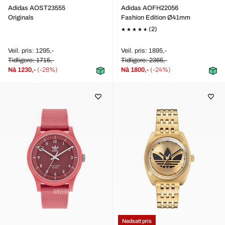
Adidas AOST23555
Adidas AOFH22056
Originals
Fashion Edition Ø41mm
(2)
Veil. pris: 1295,-
Veil. pris: 1895,-
Tidligere: 1715,-
Tidligere: 2365,-
Nå
1230,-
(-28%)
Nå
1800,-
(-24%)
Nedsatt pris