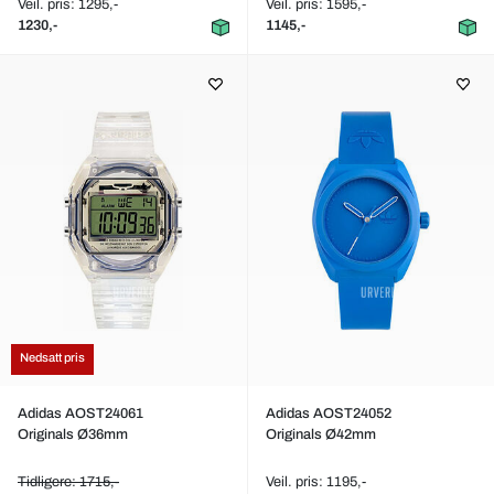
Veil. pris: 1295,-
Veil. pris: 1595,-
1230,-
1145,-
Nedsatt pris
Adidas AOST24061
Adidas AOST24052
Originals Ø36mm
Originals Ø42mm
Tidligere: 1715,-
Veil. pris: 1195,-