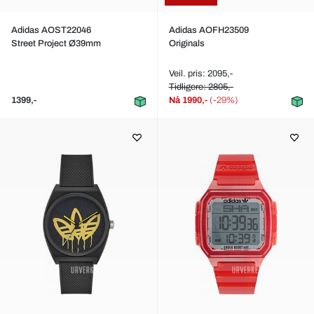
Adidas AOST22046
Adidas AOFH23509
Street Project Ø39mm
Originals
Veil. pris: 2095,-
Tidligere: 2805,-
1399,-
Nå
1990,-
(-29%)