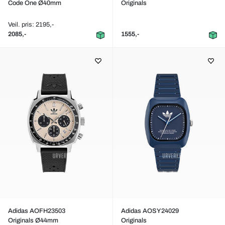
Code One Ø40mm
Originals
Veil. pris: 2195,-
2085,-
1555,-
Adidas AOFH23503
Adidas AOSY24029
Originals Ø44mm
Originals