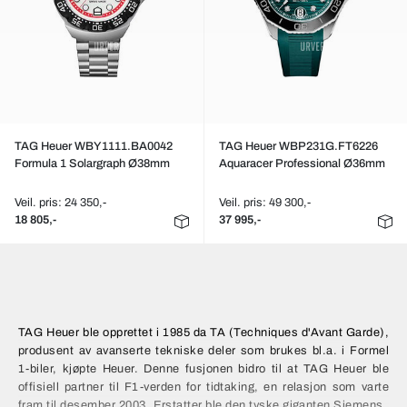
TAG Heuer WBY1111.BA0042
TAG Heuer WBP231G.FT6226
Formula 1 Solargraph Ø38mm
Aquaracer Professional Ø36mm
Veil. pris: 24 350,-
Veil. pris: 49 300,-
18 805,-
37 995,-
TAG Heuer ble opprettet i 1985 da TA (Techniques d'Avant Garde),
produsent av avanserte tekniske deler som brukes bl.a. i Formel
1-biler, kjøpte Heuer. Denne fusjonen bidro til at
TAG Heuer
ble
offisiell partner til F1-verden for tidtaking, en relasjon som varte
fram til desember 2003. Erstatter ble den tyske giganten Siemens.