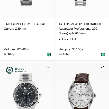
TAG Heuer CBS2216.BA0041
TAG Heuer WBP1113.BA0000
Carrera Ø39mm
Aquaracer Professional 200
Solargraph Ø40mm
(1)
Veil. pris: 82 400,-
Veil. pris: 33 100,-
63 645,-
25 455,-
Certified
Pre-owned