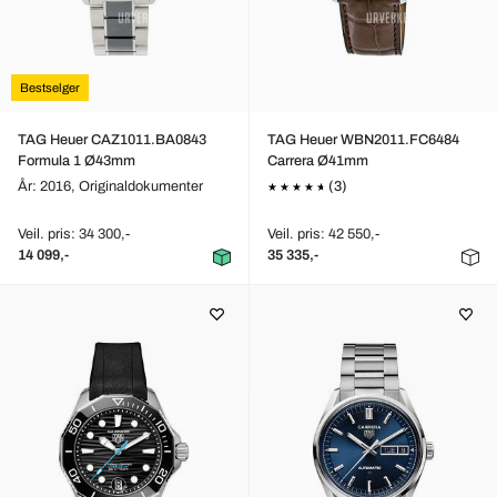
Bestselger
TAG Heuer CAZ1011.BA0843
TAG Heuer WBN2011.FC6484
Formula 1 Ø43mm
Carrera Ø41mm
År: 2016,
Originaldokumenter
(3)
Veil. pris: 34 300,-
Veil. pris: 42 550,-
14 099,-
35 335,-