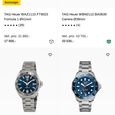
Bestselger
TAG Heuer WAZ1110.FT8023
TAG Heuer WBN2112.BA0639
Formula 1 Ø41mm
Carrera Ø39mm
(29)
(4)
Veil. pris: 21 850,-
Veil. pris: 43 700,-
17 000,-
33 530,-