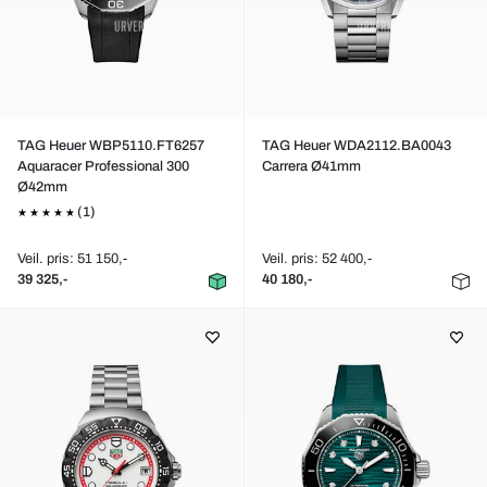
TAG Heuer WBP5110.FT6257
TAG Heuer WDA2112.BA0043
Aquaracer Professional 300
Carrera Ø41mm
Ø42mm
(1)
Veil. pris: 51 150,-
Veil. pris: 52 400,-
39 325,-
40 180,-