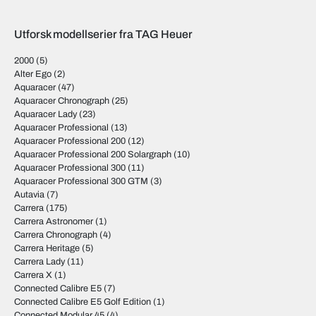
Urverket.no finner din TAG Heuer-klokke
Søker du etter en spesiell klokke som ikke finns i sortimentet
Utforsk modellserier fra TAG Heuer
vårt? Kanskje en modell som ikke lenger finnes i produksjon, eller
en klokke som kun produseres i et fåtal eksemplarer. TAG Heuer
2000
(5)
produserer iblant begrensede modeller som er veldig vanskelige å
Alter Ego
(2)
få ta i. Vi har ofte muligheter til å ta inn modeller som vanlige
Aquaracer
(47)
butikker sjelden får muligheten til å kjøpe inn.
Aquaracer Chronograph
(25)
Aquaracer Lady
(23)
Kontakta oss
så gjør vi vårt beste for å komme tilbake så raskt som
Aquaracer Professional
(13)
mulig med en god pris.
Aquaracer Professional 200
(12)
Aquaracer Professional 200 Solargraph
(10)
Produsentens egen hjemmeside:
TAG Heuer
Aquaracer Professional 300
(11)
Aquaracer Professional 300 GTM
(3)
Autavia
(7)
Carrera
(175)
Carrera Astronomer
(1)
Carrera Chronograph
(4)
Carrera Heritage
(5)
Carrera Lady
(11)
Carrera X
(1)
Connected Calibre E5
(7)
Connected Calibre E5 Golf Edition
(1)
Connected Modular 45
(4)