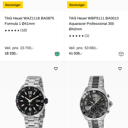
Bestselger
Bestselger
TAG Heuer WAZ1118.BA0875
TAG Heuer WBP5111.BA0013
Formula 1 Ø41mm
Aquaracer Professional 300
Ø42mm
(10)
(1)
Veil. pris: 23 700,-
Veil. pris: 53 650,-
18 330,-
41 035,-