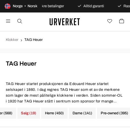
jøp
Norge • Norsk
Sikre betalinger
Alltid garanti
Rask og sikk
Klokker
TAG Heuer
TAG Heuer
TAG Heuer
startet produksjonen da Edouard Heuer startet
selskapet i 1860. I dag regnes TAG Heuer som et av de merkene
som lager de mest pålitelige klokkene i verden. Siden sommer-OL
i 1920 har TAG Heuer stått i sentrum som sponsor for mange
energifylte idretter, seilaser og bilsporter.
er (568)
Salg (19)
Herre (450)
Dame (141)
Pre-owned (395)