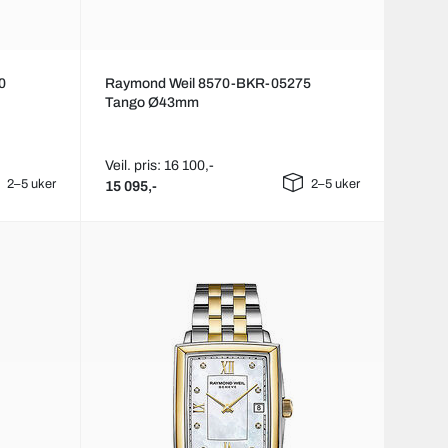
0
Raymond Weil 8570-BKR-05275
Tango Ø43mm
Veil. pris: 16 100,-
2–5 uker
2–5 uker
15 095,-