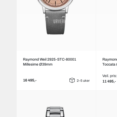
Raymond Weil 2925-STC-80001
Raymond
Millesime Ø39mm
Toccat
Veil. pris
16 495,-
2–5 uker
11 495,-