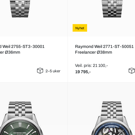
Nyhet
 Weil 2755-ST3-30001
Raymond Weil 2771-ST-50051
cer Ø36mm
Freelancer Ø38mm
Veil. pris: 21 100,-
2–5 uker
19 795,-