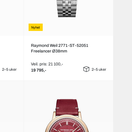
Nyhet
Raymond Weil 2771-ST-52051
Freelancer Ø38mm
Veil. pris: 21 100,-
2–5 uker
2–5 uker
19 795,-