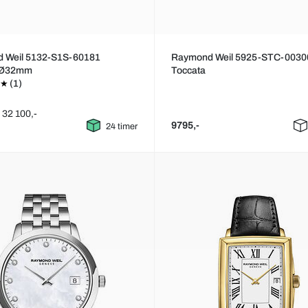
 Weil 5132-S1S-60181
Raymond Weil 5925-STC-0030
 Ø32mm
Toccata
(1)
: 32 100,-
9795,-
24 timer