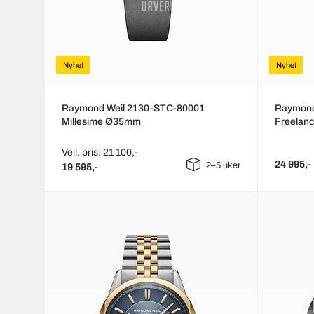
Nyhet
Nyhet
Raymond Weil 2130-STC-80001
Raymond
Millesime Ø35mm
Freelan
Veil. pris: 21 100,-
24 995,-
2–5 uker
19 595,-