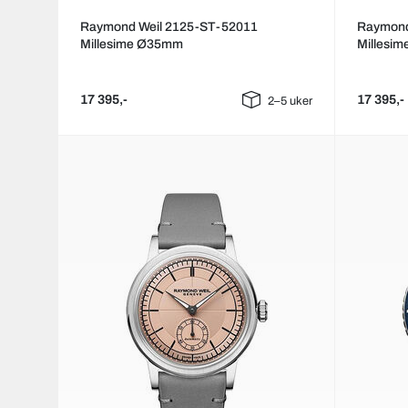
Raymond Weil 2125-ST-52011
Raymond
Millesime Ø35mm
Millesi
17 395,-
17 395,-
2–5 uker