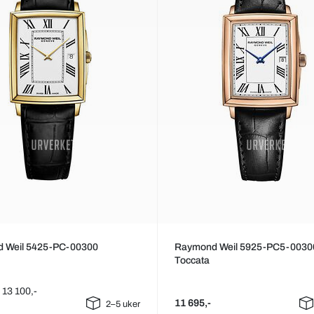
 Weil 5425-PC-00300
Raymond Weil 5925-PC5-0030
Toccata
: 13 100,-
11 695,-
2–5 uker