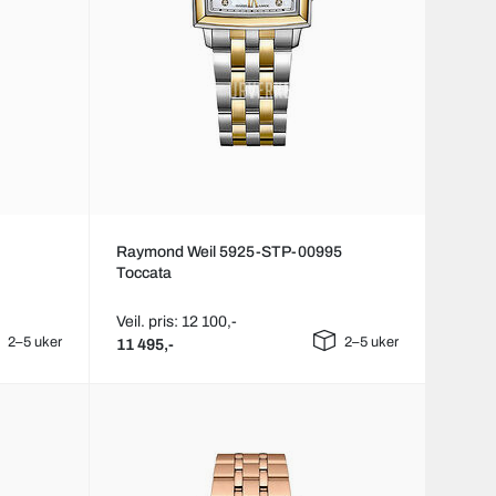
Raymond Weil 5925-STP-00995
Toccata
Veil. pris: 12 100,-
2–5 uker
2–5 uker
11 495,-