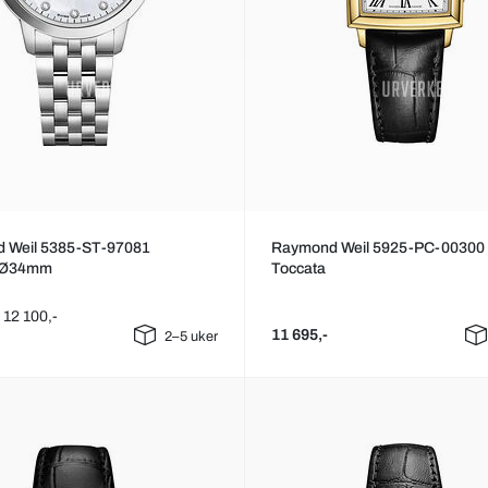
 Weil 5385-ST-97081
Raymond Weil 5925-PC-00300
a Ø34mm
Toccata
: 12 100,-
11 695,-
2–5 uker