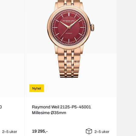
Nyhet
0
Raymond Weil 2125-P5-45001
Millesime Ø35mm
19 295,-
2–5 uker
2–5 uker