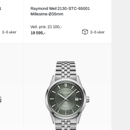
1
Raymond Weil 2130-STC-65001
Millesime Ø35mm
Veil. pris: 21 100,-
2–5 uker
2–5 uker
19 595,-