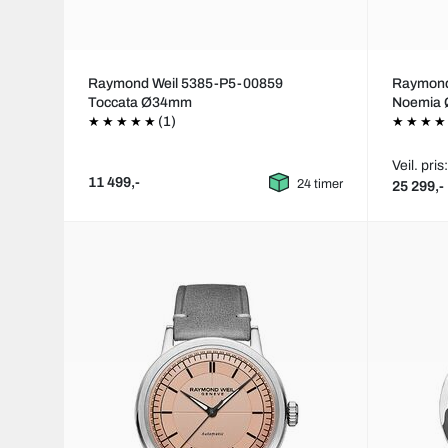
Raymond Weil 5385-P5-00859
Raymond
Toccata Ø34mm
Noemia
(1)
Veil. pris
11 499,-
24 timer
25 299,-