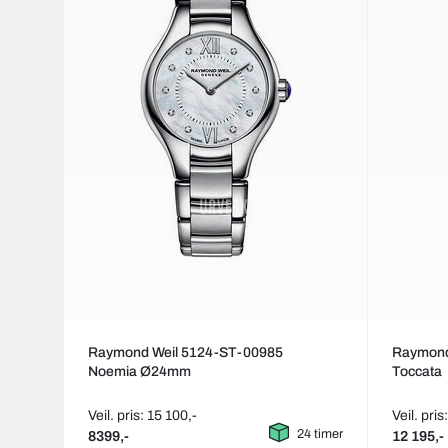
Raymond Weil 5124-ST-00985
Raymond
Noemia Ø24mm
Toccata
Veil. pris: 15 100,-
Veil. pris
24 timer
8399,-
12 195,-