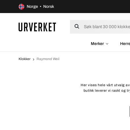
Norge • Norsk
Merker
Herr
Klokker
Raymond Weil
Her vises hele vårt utvalg av
butikk leverer vi raskt og 