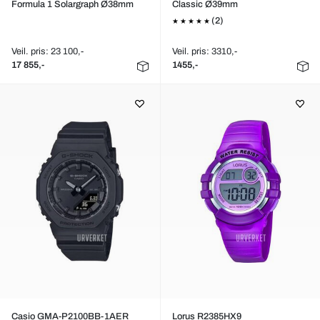
Formula 1 Solargraph Ø38mm
Classic Ø39mm
(2)
Veil. pris: 23 100,-
Veil. pris: 3310,-
17 855,-
1455,-
Casio GMA-P2100BB-1AER
Lorus R2385HX9