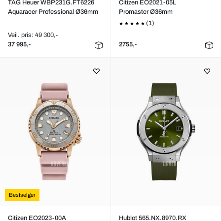
TAG Heuer WBP231G.FT6226
Citizen EO2021-05L
Aquaracer Professional Ø36mm
Promaster Ø36mm
(1)
Veil. pris: 49 300,-
37 995,-
2755,-
Bestselger
Citizen EO2023-00A
Hublot 565.NX.8970.RX