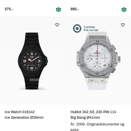
575,-
895,-
Certified
Pre-owned
Ice Watch 019142
Hublot 342.SE.230.RW.114
Ice Generation Ø35mm
Big Bang Ø41mm
År: 2009,
Originaldokumenter og
eske