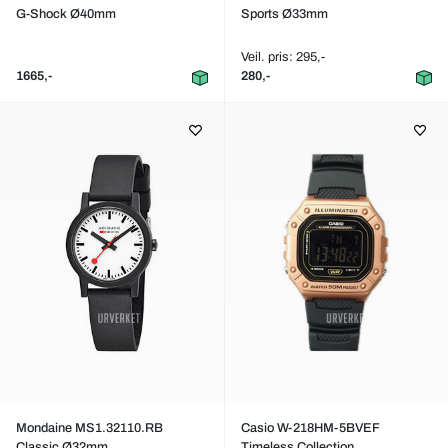
G-Shock Ø40mm
Sports Ø33mm
Veil. pris: 295,-
1665,-
280,-
Mondaine MS1.32110.RB
Casio W-218HM-5BVEF
Classic Ø32mm
Timeless Collection