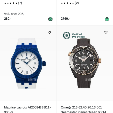
(7)
(2)
Veil. pris: 295,-
280,-
2769,-
Certified
Pre-owned
Maurice Lacroix AI2008-BBB11-
Omega 215.62.40.20.13.001
300-0
Seamaster Planet Ocean 600M