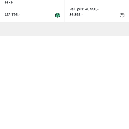
eske
Veil. pris: 48 950,-
134 795,-
36 895,-