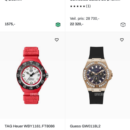
(1)
Veil. pris: 28 700,-
1575,-
22 320,-
TAG Heuer WBY1161.FT8086
Guess GW0118L2