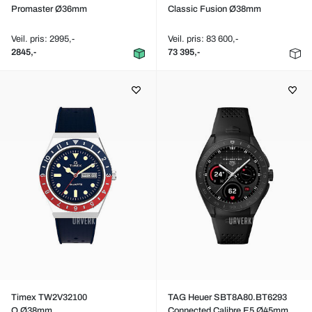
Promaster Ø36mm
Classic Fusion Ø38mm
Veil. pris: 2995,-
Veil. pris: 83 600,-
2845,-
73 395,-
Timex TW2V32100
TAG Heuer SBT8A80.BT6293
Q Ø38mm
Connected Calibre E5 Ø45mm