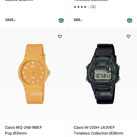
(1)
1845,-
569,-
Casio MQ-24B-9BEF
Casio W-220H-1A3VEF
Pop Ø34mm
Timeless Collection Ø36mm