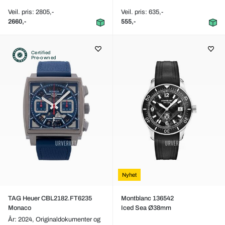
Veil. pris: 2805,-
Veil. pris: 635,-
2660,-
555,-
Certified
Pre-owned
Nyhet
TAG Heuer CBL2182.FT6235
Montblanc 136542
Monaco
Iced Sea Ø38mm
År: 2024,
Originaldokumenter og