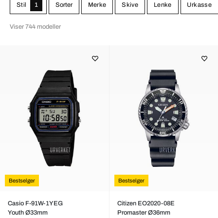
Stil
1
Sorter
Merke
Skive
Lenke
Urkasse
Viser 744 modeller
Bestselger
Bestselger
Casio F-91W-1YEG
Citizen EO2020-08E
Youth Ø33mm
Promaster Ø36mm