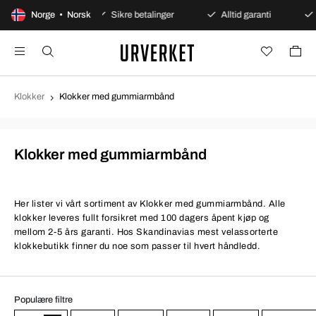
pent kjøp
Norge • Norsk
Sikre betalinger
Alltid garanti
Rask o
Klokker
Klokker med gummiarmbånd
Klokker med gummiarmbånd
Her lister vi vårt sortiment av Klokker med gummiarmbånd. Alle
klokker leveres fullt forsikret med 100 dagers åpent kjøp og
mellom 2-5 års garanti. Hos Skandinavias mest velassorterte
klokkebutikk finner du noe som passer til hvert håndledd.
Populære filtre