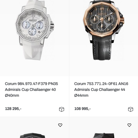
Corum 984.970.47-F379 PN35
Corum 753.771.24-0F61 AN16
Admirals Cup Challaenger 40
Admirals Cup Challaenger 44
Ø40mm
Ø44mm
128 295,-
108 995,-