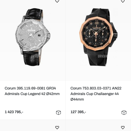
Corum 395.119.69-0081 GR34
Corum 753.803.03-0371 AN22
Admirals Cup Legend 42 Ø42mm
Admirals Cup Challaenger 44
Ø44mm
1 423 795,-
127 395,-