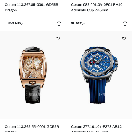
Corum 113.267.85-0001 GD55R
Corum 082.401.04-0F01 FH10
Dragon
Admirals Cup Ø45mm
1 058 495,-
90 595,-
Corum 113.265.55-0001 GD55R
Corum 277.101.04-F373 AB12