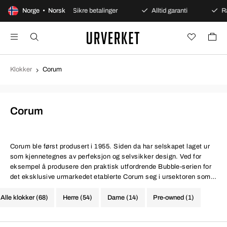
t kjøp
Norge • Norsk
Sikre betalinger
Alltid garanti
Rask og s
Klokker
Corum
Corum
Corum
ble først produsert i 1955. Siden da har selskapet laget ur
som kjennetegnes av perfeksjon og selvsikker design. Ved for
eksempel å produsere den praktisk utfordrende Bubble-serien for
det eksklusive urmarkedet etablerte Corum seg i ursektoren som
en av de mest innovative sveitsiske urmakerne i dag. Den
avantgarde-inspirerte Romvlvs-serien viser at de skaper og tenker
Alle klokker (68)
Herre (54)
Dame (14)
Pre-owned (1)
på en tradisjonsrik, men likevel ny måte. De svært eksklusive
Coin-urene (Montre-Monnaie-ur) viser Corum som et virkelig