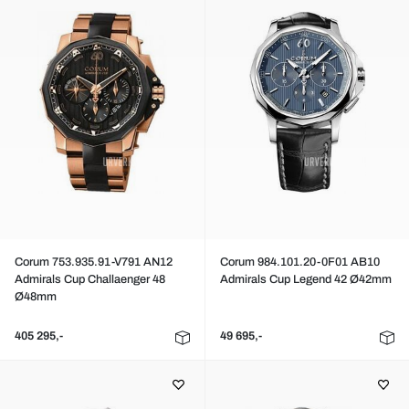
Corum 753.935.91-V791 AN12
Corum 984.101.20-0F01 AB10
Admirals Cup Challaenger 48
Admirals Cup Legend 42 Ø42mm
Ø48mm
405 295,-
49 695,-