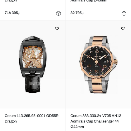
Dragon
Admirals Cup Ø45mm
714 395,-
82 795,-
Corum 113.265.95-0001 GD55R
Corum 383.330.24-V705 AN12
Dragon
Admirals Cup Challaenger 44
Ø44mm