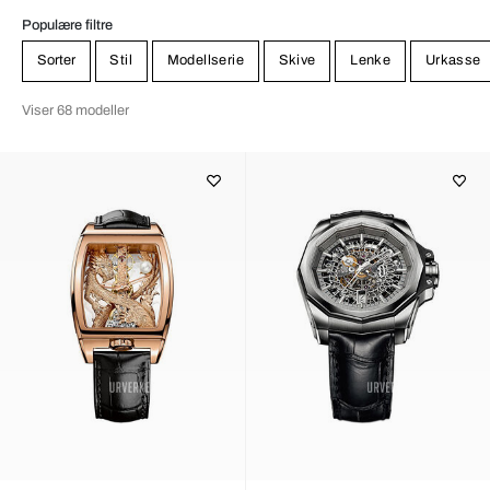
innovativt selskap med en sterk forbindelse til tradisjonen, akkurat
det det er kjent for.
Populære filtre
Sorter
Stil
Modellserie
Skive
Lenke
Urkasse
Viser 68 modeller