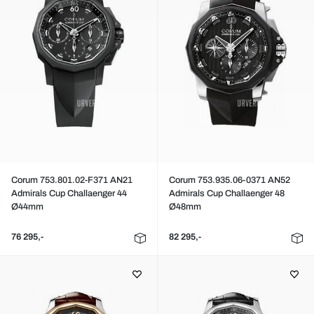
Corum 753.801.02-F371 AN21
Corum 753.935.06-0371 AN52
Admirals Cup Challaenger 44
Admirals Cup Challaenger 48
Ø44mm
Ø48mm
76 295,-
82 295,-