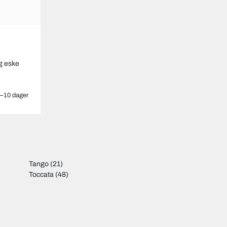
g eske
–10 dager
Tango
(21)
Toccata
(48)