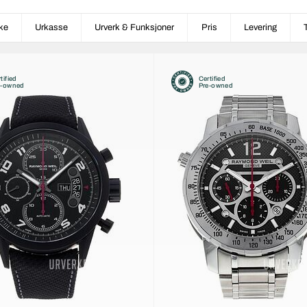
ke
Urkasse
Urverk & Funksjoner
Pris
Levering
tified
Certified
e-owned
Pre-owned