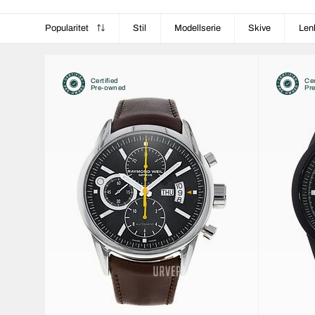
Popularitet
Stil
Modellserie
Skive
Len
Certified
Cer
Pre-owned
Pr