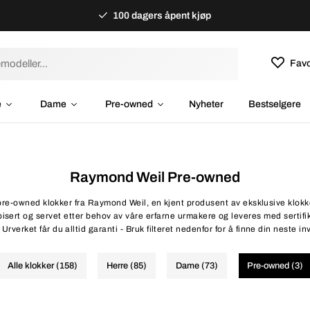
100 dagers åpent kjøp
Favo
e
Dame
Pre-owned
Nyheter
Bestselgere
Raymond Weil Pre-owned
pre-owned klokker fra Raymond Weil, en kjent produsent av eksklusive klokke
isert og servet etter behov av våre erfarne urmakere og leveres med sertifik
rverket får du alltid garanti - Bruk filteret nedenfor for å finne din neste 
Alle klokker (158)
Herre (85)
Dame (73)
Pre-owned (3)