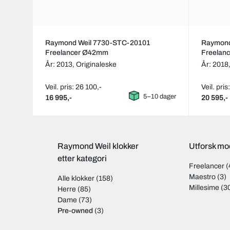
Raymond Weil 7730-STC-20101
Raymond
Freelancer Ø42mm
Freelan
År: 2013,
Originaleske
År: 2018
Veil. pris: 26 100,-
Veil. pris
5–10 dager
16 995,-
20 595,-
Raymond Weil klokker
Utforsk mo
etter kategori
Freelancer
(
Maestro
(3)
Alle klokker
(158)
Millesime
(3
Herre
(85)
Dame
(73)
Pre-owned
(3)