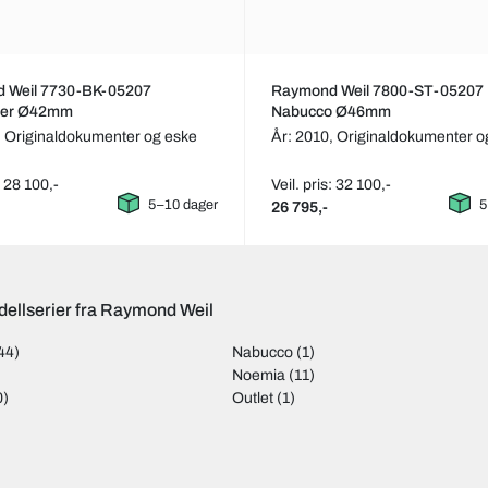
 Weil 7730-BK-05207
Raymond Weil 7800-ST-05207
cer Ø42mm
Nabucco Ø46mm
,
Originaldokumenter og eske
År: 2010,
Originaldokumenter o
: 28 100,-
Veil. pris: 32 100,-
5–10 dager
5
26 795,-
dellserier fra Raymond Weil
44)
Nabucco
(1)
Noemia
(11)
0)
Outlet
(1)