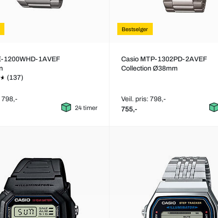
Bestselger
AE-1200WHD-1AVEF
Casio MTP-1302PD-2AVEF
on
Collection Ø38mm
(137)
: 798,-
Veil. pris: 798,-
24 timer
755,-