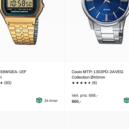
A159WGEA-1EF
Casio MTP-1303PD-2AVEG
on
Collection Ø40mm
(83)
(6)
Veil. pris: 698,-
24 timer
660,-