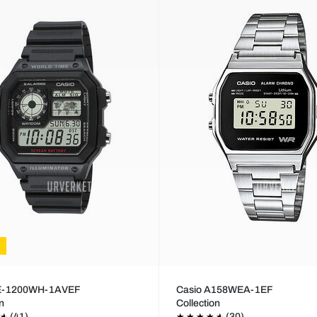
AE-1200WH-1AVEF
Casio A158WEA-1EF
on
Collection
(41)
(30)