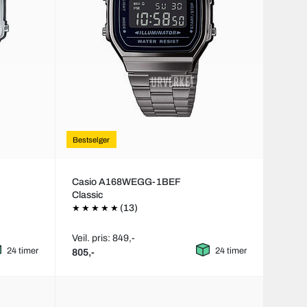
Bestselger
Casio A168WEGG-1BEF
Classic
(13)
Veil. pris: 849,-
24 timer
24 timer
805,-