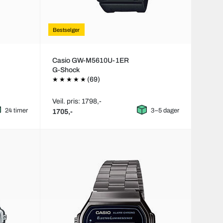
Bestselger
Casio GW-M5610U-1ER
G-Shock
(69)
Veil. pris: 1798,-
24 timer
3–5 dager
1705,-