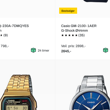
Bestselger
AQ-230A-7DMQYES
Casio GM-2100-1AER
on
G-Shock Ø44mm
(9)
(35)
: 798,-
Veil. pris: 2898,-
24 timer
2645,-