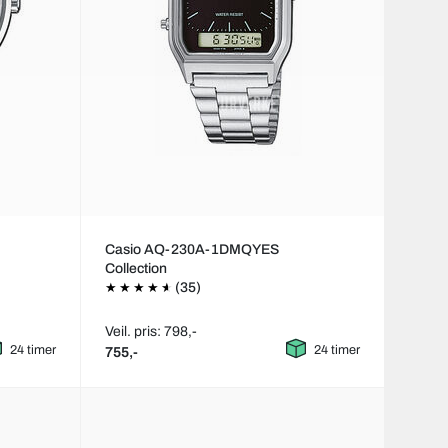
Casio AQ-230A-1DMQYES
Collection
(35)
Veil. pris: 798,-
24 timer
24 timer
755,-