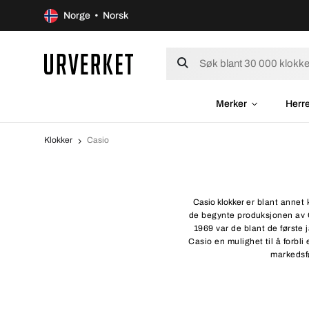
Norge • Norsk
Merker
Herr
Klokker
Casio
Casio klokker
er blant annet 
de begynte produksjonen av C
1969 var de blant de første
Casio en mulighet til å forbli
markedsfø