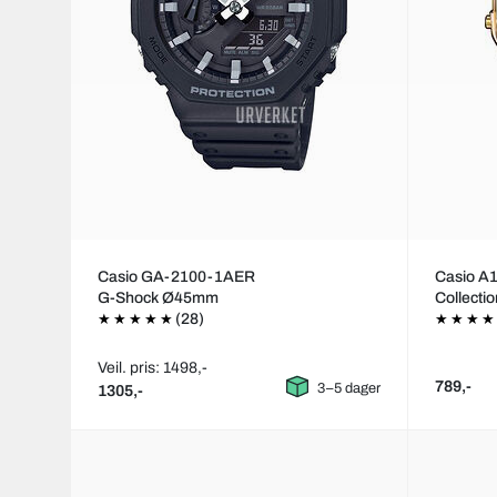
Casio GA-2100-1AER
Casio 
G-Shock Ø45mm
Collecti
(28)
Veil. pris: 1498,-
789,-
3–5 dager
1305,-