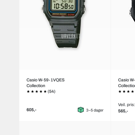
Casio W-59-1VQES
Casio W
Collection
Collecti
(54)
Veil. pris
605,-
3–5 dager
565,-