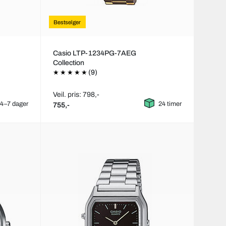
Bestselger
Casio LTP-1234PG-7AEG
Collection
(9)
Veil. pris: 798,-
4–7 dager
24 timer
755,-