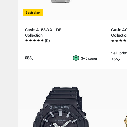
Bestselger
Casio A158WA-1DF
Casio 
Collection
Collecti
(9)
Veil. pris
555,-
3–5 dager
755,-