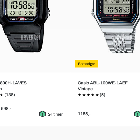
Bestselger
-800H-1AVES
Casio ABL-100WE-1AEF
on
Vintage
(138)
(5)
: 598,-
1185,-
24 timer