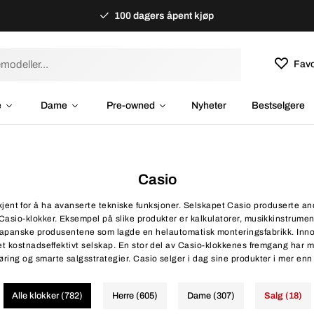
100 dagers åpent kjøp
Favo
e
Dame
Pre-owned
Nyheter
Bestselgere
Casio
kjent for å ha avanserte tekniske funksjoner. Selskapet Casio produserte an
asio-klokker. Eksempel på slike produkter er kalkulatorer, musikkinstrument
 japanske produsentene som lagde en helautomatisk monteringsfabrikk. Inn
 et kostnadseffektivt selskap. En stor del av Casio-klokkenes fremgang har mi
ring og smarte salgsstrategier. Casio selger i dag sine produkter i mer enn
Alle klokker (782)
Herre (605)
Dame (307)
Salg (18)