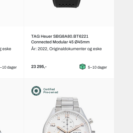
TAG Heuer SBG8A80.BT6221
Connected Modular 45 Ø45mm
g eske
År: 2022,
Originaldokumenter og eske
23 295,-
–10 dager
5–10 dager
Certified
Pre-owned