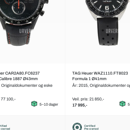
uer CAR2A80.FC6237
TAG Heuer WAZ1110.FT8023
 Calibre 1887 Ø43mm
Formula 1 Ø41mm
,
Originaldokumenter og eske
År: 2015,
Originaldokumenter o
: 77 100,-
Veil. pris: 21 850,-
5–10 dager
5
17 995,-
tified
Certified
e-owned
Pre-owned