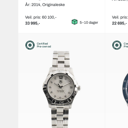
År: 2014,
Originaleske
Veil. pris: 60 100,-
Veil. pris
5–10 dager
33 995,-
22 695,-
Certified
Cer
Pre-owned
Pr