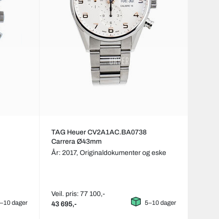
TAG Heuer CV2A1AC.BA0738
Carrera Ø43mm
År: 2017,
Originaldokumenter og eske
Veil. pris: 77 100,-
–10 dager
5–10 dager
43 695,-