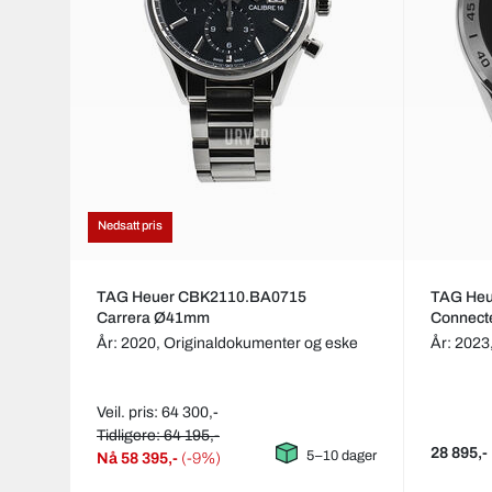
Nedsatt pris
TAG Heuer CBK2110.BA0715
TAG He
Carrera Ø41mm
Connect
År: 2020,
Originaldokumenter og eske
År: 2023
Veil. pris: 64 300,-
Tidligere: 64 195,-
28 895,-
5–10 dager
Nå
58 395,-
(-9%)