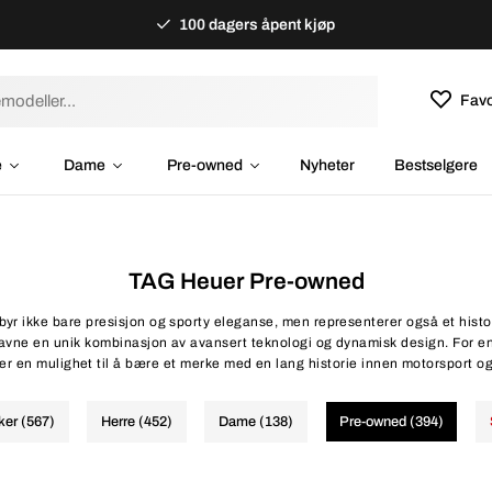
100 dagers åpent kjøp
Favo
e
Dame
Pre-owned
Nyheter
Bestselgere
TAG Heuer Pre-owned
byr ikke bare presisjon og sporty eleganse, men representerer også et histor
avne en unik kombinasjon av avansert teknologi og dynamisk design. For ent
r en mulighet til å bære et merke med en lang historie innen motorsport o
ker (567)
Herre (452)
Dame (138)
Pre-owned (394)