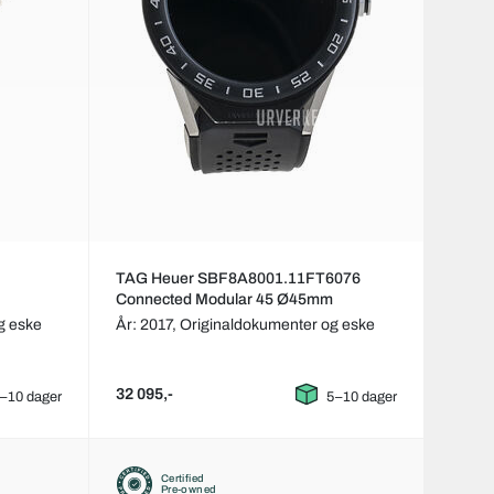
TAG Heuer SBF8A8001.11FT6076
Connected Modular 45 Ø45mm
g eske
År: 2017,
Originaldokumenter og eske
32 095,-
–10 dager
5–10 dager
Certified
Pre-owned