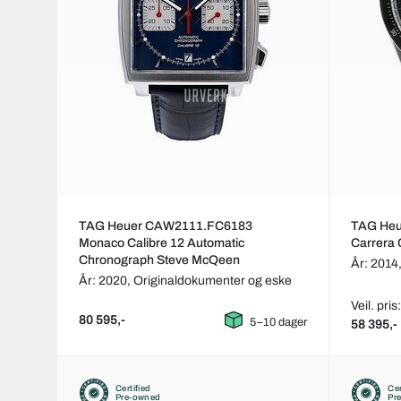
TAG Heuer CAW2111.FC6183
TAG He
Monaco Calibre 12 Automatic
Carrera
Chronograph Steve McQeen
År: 2014
År: 2020,
Originaldokumenter og eske
Veil. pris
80 595,-
5–10 dager
58 395,-
Certified
Cer
Pre-owned
Pr