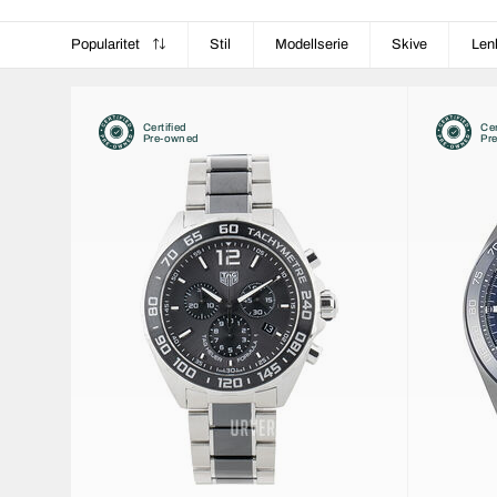
Popularitet
Stil
Modellserie
Skive
Len
Certified
Cer
Pre-owned
Pr