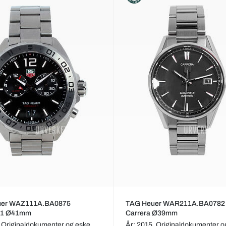
uer WAZ111A.BA0875
TAG Heuer WAR211A.BA0782
 1 Ø41mm
Carrera Ø39mm
,
Originaldokumenter og eske
År: 2015,
Originaldokumenter o