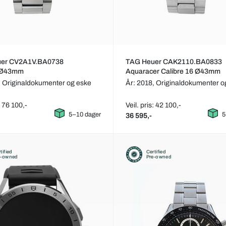
er CV2A1V.BA0738
TAG Heuer CAK2110.BA0833
 Ø43mm
Aquaracer Calibre 16 Ø43mm
,
Originaldokumenter og eske
År: 2018,
Originaldokumenter o
: 76 100,-
Veil. pris: 42 100,-
5–10 dager
5
36 595,-
tified
Certified
e-owned
Pre-owned