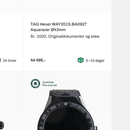
TAG Heuer WAY201S.BA0927
Aquaracer Ø43mm
År: 2020,
Originaldokumenter og eske
44 495,-
24 timer
5–10 dager
Certified
Pre-owned