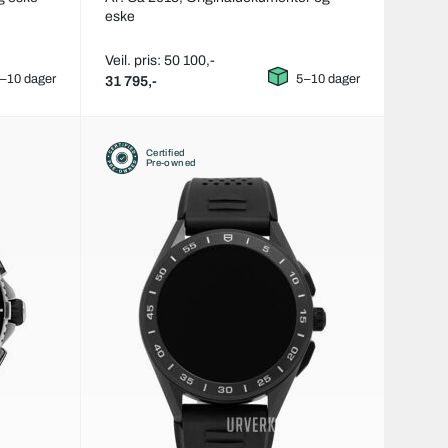
eske
Veil. pris: 50 100,-
–10 dager
5–10 dager
31 795,-
Certified
Pre-owned