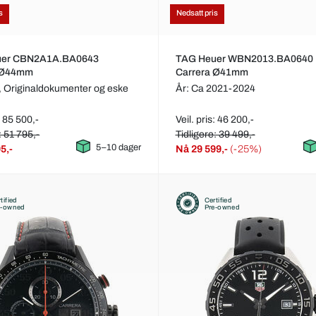
s
Nedsatt pris
uer CBN2A1A.BA0643
TAG Heuer WBN2013.BA0640
 Ø44mm
Carrera Ø41mm
,
Originaldokumenter og eske
År: Ca 2021-2024
: 85 500,-
Veil. pris: 46 200,-
: 51 795,-
Tidligere: 39 499,-
5–10 dager
5,-
Nå
29 599,-
(-25%)
tified
Certified
e-owned
Pre-owned