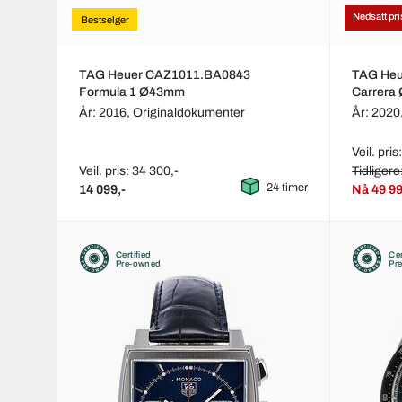
Nedsatt pri
Bestselger
TAG Heuer CAZ1011.BA0843
TAG He
Formula 1 Ø43mm
Carrera
År: 2016,
Originaldokumenter
År: 2020
Veil. pris
Veil. pris: 34 300,-
Tidligere
24 timer
14 099,-
Nå
49 99
Certified
Cer
Pre-owned
Pr