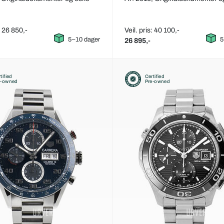
: 26 850,-
Veil. pris: 40 100,-
5–10 dager
5
26 895,-
tified
Certified
e-owned
Pre-owned