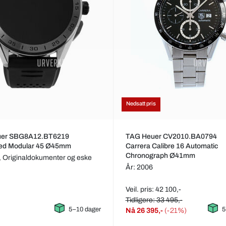
Nedsatt pris
uer SBG8A12.BT6219
TAG Heuer CV2010.BA0794
ed Modular 45 Ø45mm
Carrera Calibre 16 Automatic
Chronograph Ø41mm
,
Originaldokumenter og eske
År: 2006
Veil. pris: 42 100,-
Tidligere: 33 495,-
5–10 dager
5
Nå
26 395,-
(-21%)