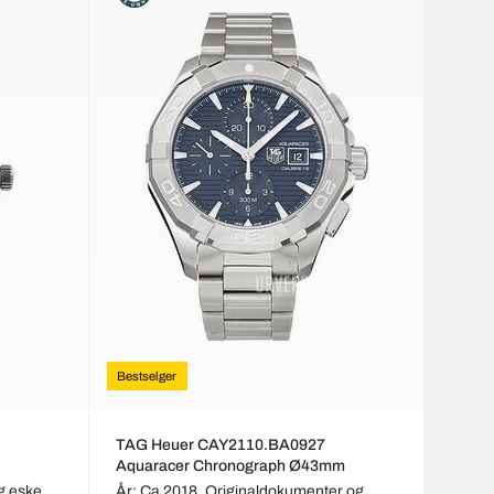
Bestselger
TAG Heuer CAY2110.BA0927
Aquaracer Chronograph Ø43mm
g eske
År: Ca 2018,
Originaldokumenter og