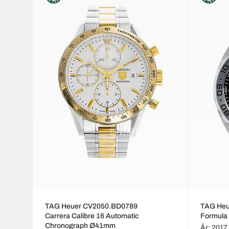
TAG Heuer CV2050.BD0789
TAG He
Carrera Calibre 16 Automatic
Formula
Chronograph Ø41mm
År: 2017