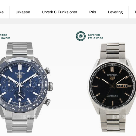
ke
Urkasse
Urverk & Funksjoner
Pris
Levering
tified
Certified
e-owned
Pre-owned