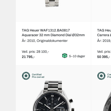
TAG Heuer WAF1312.BA0817
TAG Heu
Aquaracer 32 mm Diamond Dial Ø32mm
Carrera
År: 2010,
Originaldokumenter
År: 2019
Veil. pris: 28 100,-
Veil. pris
5–10 dager
21 795,-
50 395,-
Certified
Cer
Pre-owned
Pr