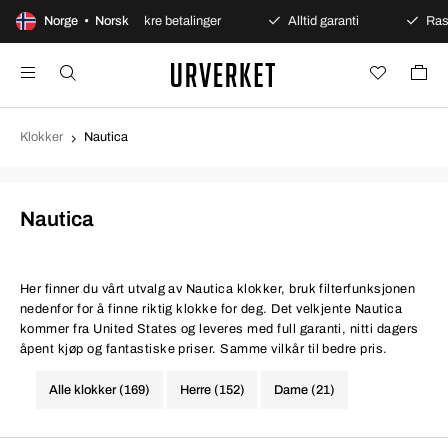
kjøp
Norge • Norsk
Sikre betalinger
Alltid garanti
Rask og sikk
Klokker
Nautica
Nautica
Her finner du vårt utvalg av Nautica klokker, bruk filterfunksjonen
nedenfor for å finne riktig klokke for deg. Det velkjente Nautica
kommer fra United States og leveres med full garanti, nitti dagers
åpent kjøp og fantastiske priser. Samme vilkår til bedre pris.
Alle klokker (169)
Herre (152)
Dame (21)