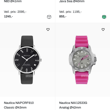
N83 Ø41mm
Java Sea Ø40mm
Veil. pris: 2095,-
Veil. pris: 1195,-
1245,-
855,-
Nautica NAPCRF910
Nautica NAI12533G
Classic Ø43mm
Analog Ø42mm