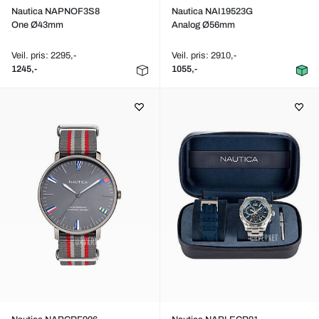
Nautica NAPNOF3S8
Nautica NAI19523G
One Ø43mm
Analog Ø56mm
Veil. pris: 2295,-
Veil. pris: 2910,-
1245,-
1055,-