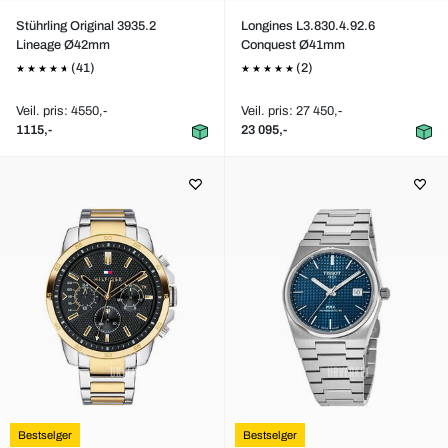
Stührling Original 3935.2
Longines L3.830.4.92.6
Lineage Ø42mm
Conquest Ø41mm
(41)
(2)
Veil. pris: 4550,-
Veil. pris: 27 450,-
1115,-
23 095,-
Bestselger
Bestselger