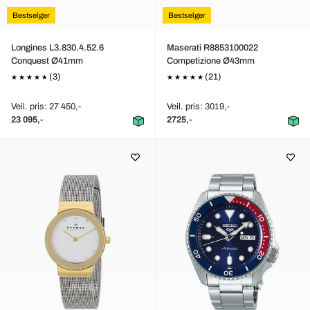
Bestselger
Bestselger
Longines L3.830.4.52.6
Maserati R8853100022
Conquest Ø41mm
Competizione Ø43mm
(3)
(21)
Veil. pris: 27 450,-
Veil. pris: 3019,-
23 095,-
2725,-