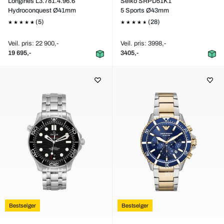
Longines L3.781.4.96.6
Seiko SRPD51K1
Hydroconquest Ø41mm
5 Sports Ø43mm
(5)
(28)
Veil. pris: 22 900,-
Veil. pris: 3998,-
19 695,-
3405,-
Bestselger
Bestselger