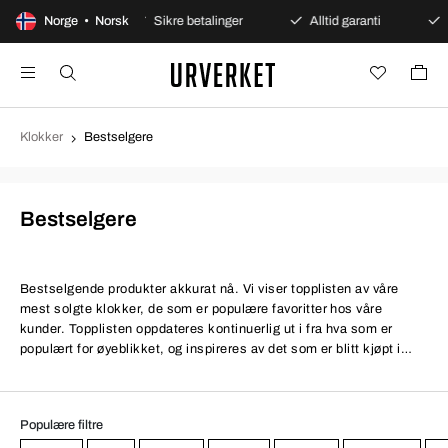
ent kjøp
Norge • Norsk
Sikre betalinger
Alltid garanti
Rask og
Klokker
Bestselgere
Bestselgere
Bestselgende produkter akkurat nå. Vi viser topplisten av våre
mest solgte klokker, de som er populære favoritter hos våre
kunder. Topplisten oppdateres kontinuerlig ut i fra hva som er
populært for øyeblikket, og inspireres av det som er blitt kjøpt i
løpet av den siste tiden sånn at man ser den aktuelle
klokketrenden. Se topplistene over de mest populære dame- og
herreklokkene, og det finnes også muligheter for å få veiledning
Populære filtre
når du skal velge din unike klokke. Hos oss finner du de mest