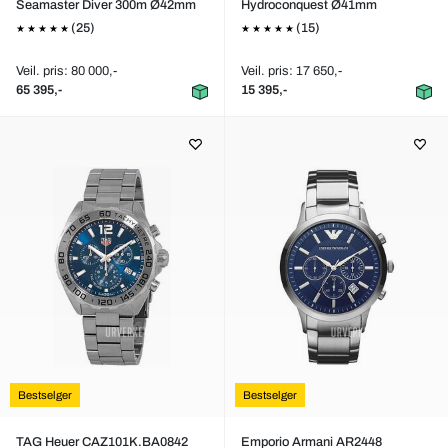
Seamaster Diver 300m Ø42mm
Hydroconquest Ø41mm
(25)
(15)
Veil. pris: 80 000,-
Veil. pris: 17 650,-
65 395,-
15 395,-
Bestselger
Bestselger
TAG Heuer CAZ101K.BA0842
Emporio Armani AR2448