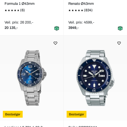
Formula 1 Ø43mm
Renato Ø43mm
(6)
(834)
Veil. pris: 26 200,-
Veil. pris: 4599,-
20 135,-
3949,-
Bestselger
Bestselger