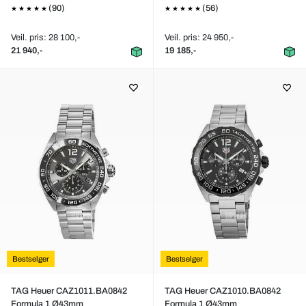
(90)
(56)
Veil. pris: 28 100,-
Veil. pris: 24 950,-
21 940,-
19 185,-
Bestselger
Bestselger
TAG Heuer CAZ1011.BA0842
TAG Heuer CAZ1010.BA0842
Formula 1 Ø43mm
Formula 1 Ø43mm