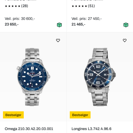
(28)
(51)
Veil. pris: 30 600,-
Veil. pris: 27 450,-
23 650,-
21 465,-
Bestselger
Bestselger
Omega 210.30.42.20.03.001
Longines L3.742.4.96.6