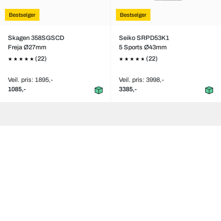
Bestselger
Bestselger
Skagen 358SGSCD
Seiko SRPD53K1
Freja Ø27mm
5 Sports Ø43mm
(22)
(22)
Veil. pris: 1895,-
Veil. pris: 3998,-
1085,-
3385,-