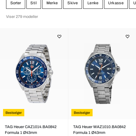
populære og mest solgte modellene, og kan søke deg frem til den
Sorter
Stil
Merke
Skive
Lenke
Urkasse
U
bestselgeren du ønsker.
Viser 279 modeller
Bestselger
Bestselger
TAG Heuer CAZ1014.BA0842
TAG Heuer WAZ1010.BA0842
Formula 1 Ø43mm
Formula 1 Ø43mm