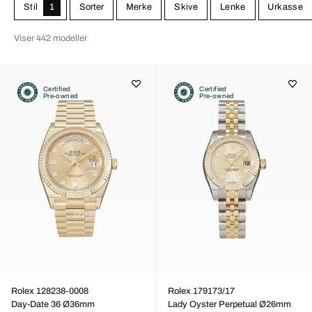
Lekrere blir det ikke!
Stil
1
Sorter
Merke
Skive
Lenke
Urkasse
Viser 442 modeller
Certified
Certified
Pre-owned
Pre-owned
Rolex 128238-0008
Rolex 179173/17
Day-Date 36 Ø36mm
Lady Oyster Perpetual Ø26mm