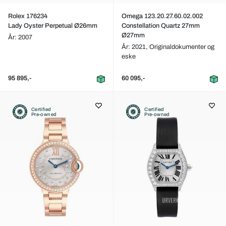
Rolex 176234
Omega 123.20.27.60.02.002
Lady Oyster Perpetual Ø26mm
Constellation Quartz 27mm
Ø27mm
År: 2007
År: 2021,
Originaldokumenter og
eske
95 895,-
60 095,-
Certified
Certified
Pre-owned
Pre-owned