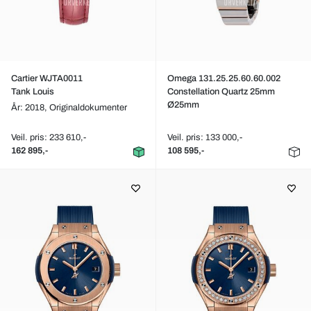
Cartier WJTA0011
Omega 131.25.25.60.60.002
Tank Louis
Constellation Quartz 25mm
Ø25mm
År: 2018,
Originaldokumenter
Veil. pris: 233 610,-
Veil. pris: 133 000,-
162 895,-
108 595,-