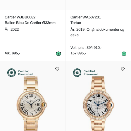
Cartier WJBB0082
Cartier WA507231
Ballon Bleu De Cartier Ø33mm
Tortue
År: 2022
År: 2019,
Originaldokumenter og
eske
Veil. pris: 394 910,-
461 695,-
157 895,-
Certified
Certified
Pre-owned
Pre-owned