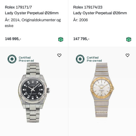
Rolex 179171/7
Rolex 179174/23
Lady Oyster Perpetual Ø26mm
Lady Oyster Perpetual Ø26mm
År: 2014,
Originaldokumenter og
År: 2006
eske
146 995,-
147 795,-
Certified
Certified
Pre-owned
Pre-owned