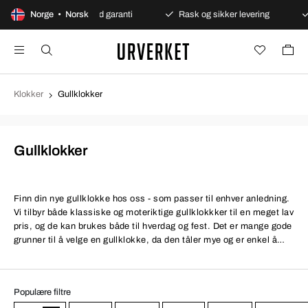
er
Norge • Norsk
Alltid garanti
Rask og sikker levering
Over 
Klokker
Gullklokker
Gullklokker
Finn din nye gullklokke hos oss - som passer til enhver anledning.
Vi tilbyr både klassiske og moteriktige gullklokkker til en meget lav
pris, og de kan brukes både til hverdag og fest. Det er mange gode
grunner til å velge en gullklokke, da den tåler mye og er enkel å
holde ren og pen. Gull som materiale som blir aldri utdatert, og er
faktisk et av de vanligste metallene når det kommer til eksklusive
klokker. Urverket.no tilbyr de beste gullklokkene fra verdenskjente
Populære filtre
merker - i utallige modeller og til den absolutte beste prisen.