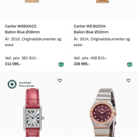
Cartier W69004Z2
Cartier WE902034
Ballon Blue Ø36mm
Ballon Blue Ø33mm
År: 2018,
Originaldokumenter og
År: 2014,
Originaldokumenter og
eske
eske
Veil. pris: 361 810,-
Veil. pris: 458 810,-
312 095,-
336 995,-
Certified
Pre-owned