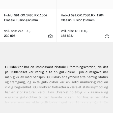
Hublot 591.OX.1480.RX.1604
Hublot 591.OX.7080.RX.1204
Classic Fusion Ø29mm
Classic Fusion Ø29mm
Veil. pris: 247 100,-
Veil. pris: 181 100,-
230 095,-
168 895,-
Gullklokker har en interessant historie i foretningsverden, da det
på 1900-tallet var vanlig å få en gullklokke i jubileumsgave når
man gikk av med pensjon. Gullklokker symboliserte nemlig status
og fremgang, og ekte gullklokker var en solid markering ved en
viktig begivenhet. Gullklokker fortsetter å være et statussymbol og
har en stor kulturell verdi. Hos Urverket.no tilbyr vi klassiske og
elegante gullklokker til den laveste prisen. For hva er vel ikke
lekrere enn en ekte gullklokke laget av 18 karats gull? En
gullklokke er en flott gave til deg selv og dine nærmeste, eller som
en flott jubileumsgave til pensjonisten!