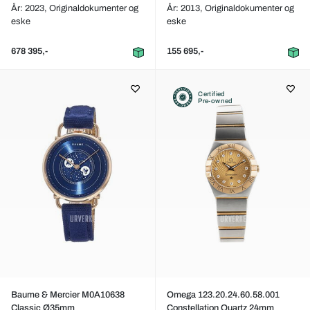
År: 2023,
Originaldokumenter og
År: 2013,
Originaldokumenter og
eske
eske
678 395,-
155 695,-
Certified
Pre-owned
Baume & Mercier M0A10638
Omega 123.20.24.60.58.001
Classic Ø35mm
Constellation Quartz 24mm