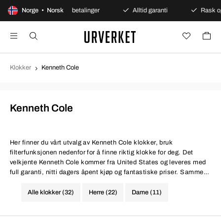
øp
Norge • Norsk
Sikre betalinger
Alltid garanti
Rask og sikke
Klokker
Kenneth Cole
Kenneth Cole
Her finner du vårt utvalg av Kenneth Cole klokker, bruk
filterfunksjonen nedenfor for å finne riktig klokke for deg. Det
velkjente Kenneth Cole kommer fra United States og leveres med
full garanti, nitti dagers åpent kjøp og fantastiske priser. Samme
vilkår til bedre pris.
Alle klokker (32)
Herre (22)
Dame (11)