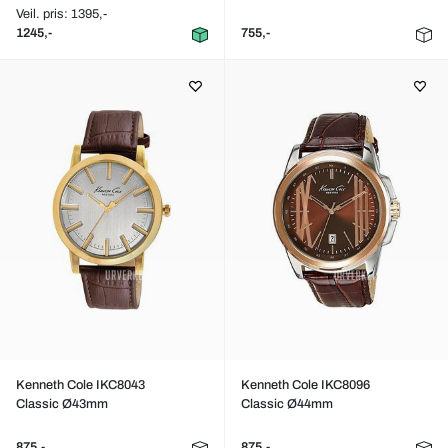
Veil. pris: 1395,-
1245,-
755,-
Kenneth Cole IKC8043
Kenneth Cole IKC8096
Classic Ø43mm
Classic Ø44mm
875,-
875,-