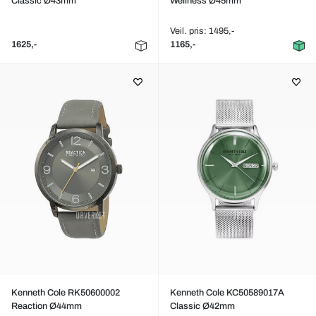
Classic Ø43mm
Wellness Ø45mm
Veil. pris: 1495,-
1625,-
1165,-
Kenneth Cole RK50600002
Kenneth Cole KC50589017A
Reaction Ø44mm
Classic Ø42mm