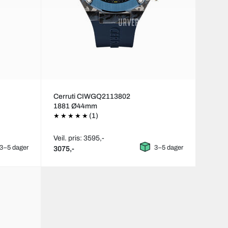
Cerruti CIWGQ2113802
1881 Ø44mm
(1)
Veil. pris: 3595,-
3–5 dager
3–5 dager
3075,-