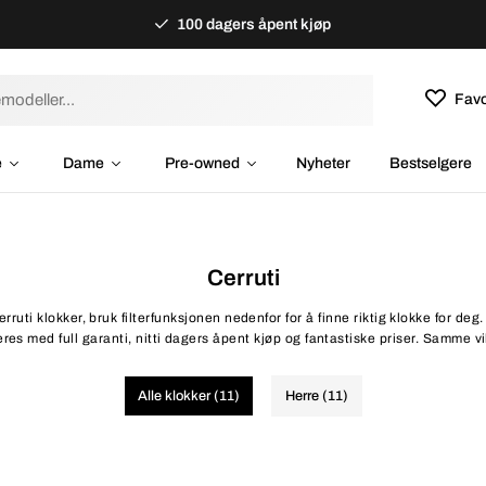
100 dagers åpent kjøp
Favo
e
Dame
Pre-owned
Nyheter
Bestselgere
Cerruti
erruti klokker, bruk filterfunksjonen nedenfor for å finne riktig klokke for de
res med full garanti, nitti dagers åpent kjøp og fantastiske priser. Samme vil
Alle klokker (11)
Herre (11)