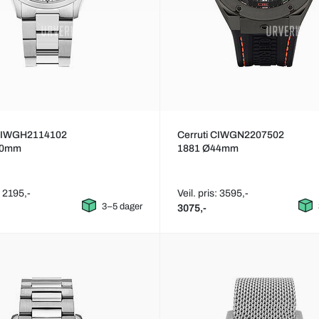
 CIWGH2114102
Cerruti CIWGN2207502
40mm
1881 Ø44mm
: 2195,-
Veil. pris: 3595,-
3–5 dager
3075,-