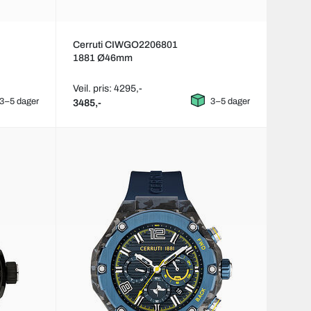
Cerruti CIWGO2206801
1881 Ø46mm
Veil. pris: 4295,-
3–5 dager
3–5 dager
3485,-