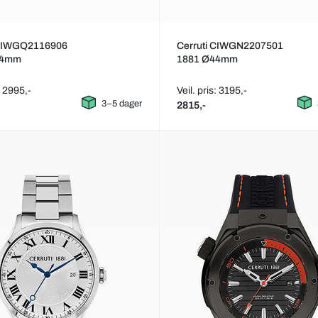
 CIWGQ2116906
Cerruti CIWGN2207501
44mm
1881 Ø44mm
: 2995,-
Veil. pris: 3195,-
3–5 dager
2815,-