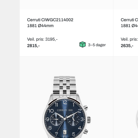
Cerruti CIWGC2114002
Cerruti
1881 Ø44mm
1881 Ø
Veil. pris: 3195,-
Veil. pris
3–5 dager
2815,-
2635,-