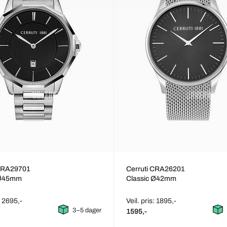
 CRA29701
Cerruti CRA26201
 Ø45mm
Classic Ø42mm
: 2695,-
Veil. pris: 1895,-
3–5 dager
1595,-