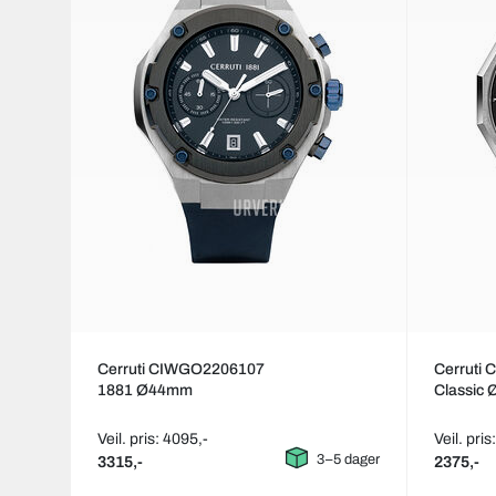
Cerruti CIWGO2206107
Cerruti
1881 Ø44mm
Classic
Veil. pris: 4095,-
Veil. pris
3–5 dager
3315,-
2375,-