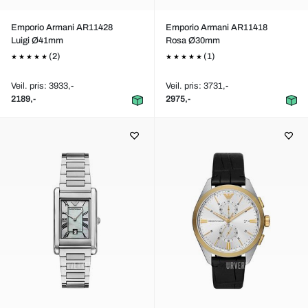
Emporio Armani AR11428
Emporio Armani AR11418
Luigi Ø41mm
Rosa Ø30mm
(2)
(1)
Veil. pris: 3933,-
Veil. pris: 3731,-
2189,-
2975,-