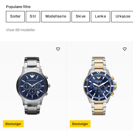
badeklær og aksessoirer, som klokker via underhuset Emporio
Armani. Mot slutten av 1900-tallet var Giorgio Armanis årsinntekt
Populære filtre
på nærmere en milliard kroner.
Sorter
Stil
Modellserie
Skive
Lenke
Urkasse
Viser 69 modeller
Bestselger
Bestselger