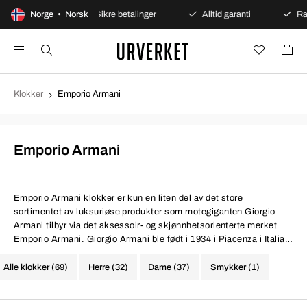
kjøp
Norge • Norsk
Sikre betalinger
Alltid garanti
Rask og sik
Klokker
Emporio Armani
Emporio Armani
Emporio Armani klokker
er kun en liten del av det store
sortimentet av luksuriøse produkter som motegiganten Giorgio
Armani tilbyr via det aksessoir- og skjønnhetsorienterte merket
Emporio Armani. Giorgio Armani ble født i 1934 i Piacenza i Italia.
Han har siden den gang vokst på mange området og har gjennom
årene blitt en av Italias mest hyllede, nyskapende og
Alle klokker (69)
Herre (32)
Dame (37)
Smykker (1)
fremgangsrike designere. Foruten de ”vanlige” klærne i ”Giorgio”
samt ”Jeans”, produserer Armani i dag blant annet undertøy,