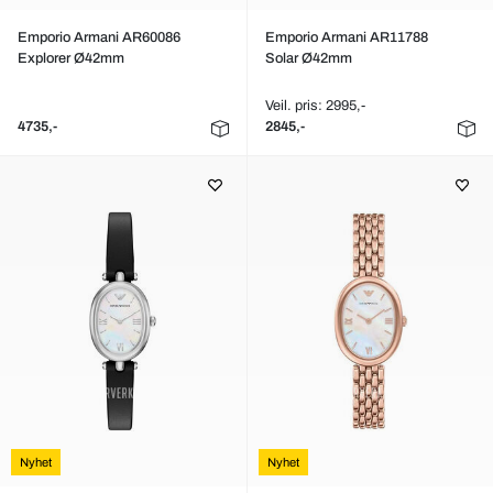
Emporio Armani AR60086
Emporio Armani AR11788
Explorer Ø42mm
Solar Ø42mm
Veil. pris: 2995,-
4735,-
2845,-
Nyhet
Nyhet