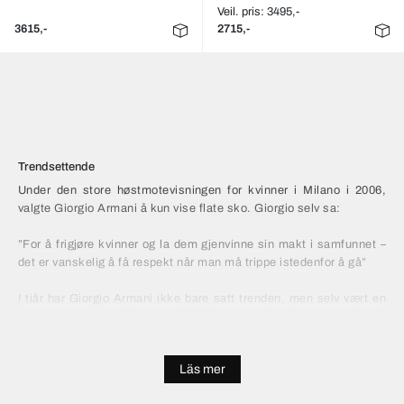
Veil. pris: 3495,-
3615,-
2715,-
Trendsettende
Under den store høstmotevisningen for kvinner i Milano i 2006,
valgte Giorgio Armani å kun vise flate sko. Giorgio selv sa:
”For å frigjøre kvinner og la dem gjenvinne sin makt i samfunnet –
det er vanskelig å få respekt når man må trippe istedenfor å gå”
I tiår har Giorgio Armani ikke bare satt trenden, men selv vært en
av de mest klassiske og pålitelige produktdesignerne. Giorgio
Armani er og forblir Italias mest bærekraftige designer. Dette
gjelder like mye for klær som aksessoirer, deriblant Emporio
Läs mer
Armani klokker.