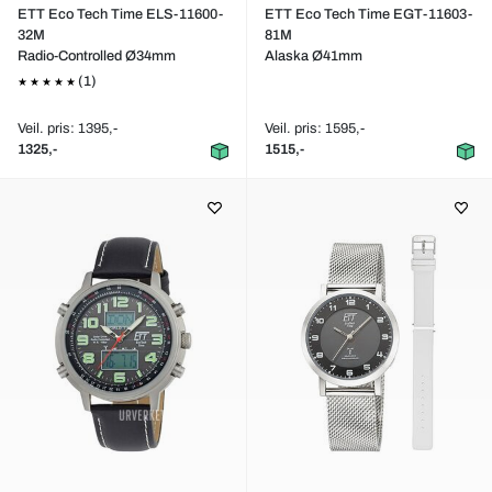
ETT Eco Tech Time ELS-11600-
ETT Eco Tech Time EGT-11603-
32M
81M
Radio-Controlled Ø34mm
Alaska Ø41mm
(1)
Veil. pris: 1395,-
Veil. pris: 1595,-
1325,-
1515,-