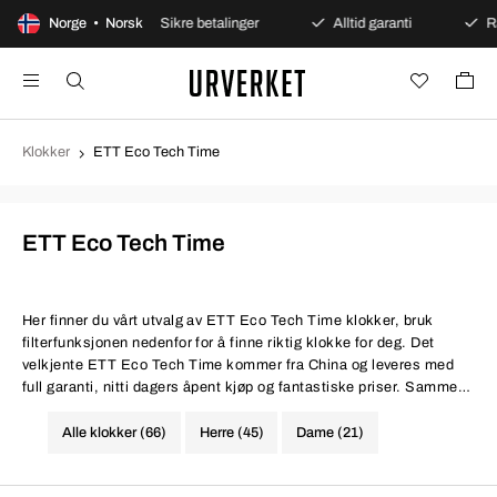
t kjøp
Norge • Norsk
Sikre betalinger
Alltid garanti
Rask og s
Klokker
ETT Eco Tech Time
ETT Eco Tech Time
Her finner du vårt utvalg av ETT Eco Tech Time klokker, bruk
filterfunksjonen nedenfor for å finne riktig klokke for deg. Det
velkjente ETT Eco Tech Time kommer fra China og leveres med
full garanti, nitti dagers åpent kjøp og fantastiske priser. Samme
vilkår til bedre pris.
Alle klokker (66)
Herre (45)
Dame (21)