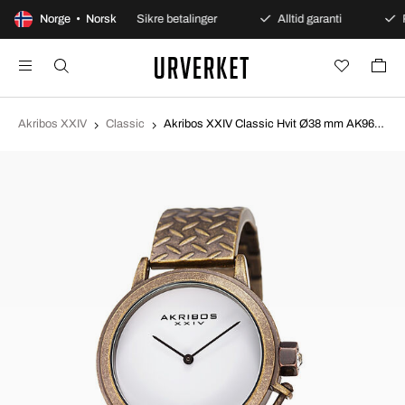
ers åpent kjøp
Norge • Norsk
Sikre betalinger
Alltid garanti
R
Akribos XXIV
Classic
Akribos XXIV Classic Hvit Ø38 mm AK966BZ