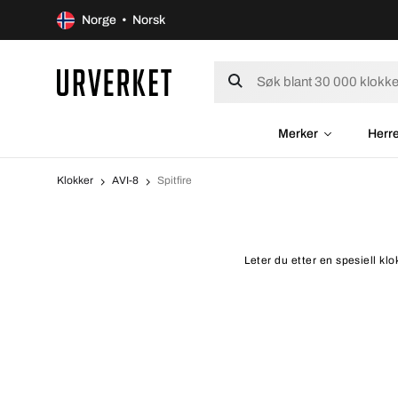
Norge • Norsk
Merker
Herr
Klokker
AVI-8
Spitfire
Leter du etter en spesiell klo