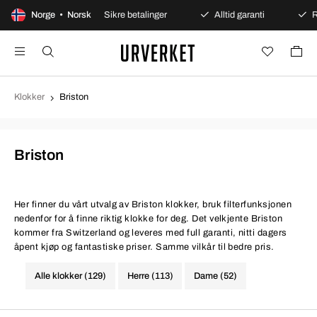
nt kjøp
Norge • Norsk
Sikre betalinger
Alltid garanti
Rask og s
Klokker
Briston
Briston
Her finner du vårt utvalg av Briston klokker, bruk filterfunksjonen
nedenfor for å finne riktig klokke for deg. Det velkjente Briston
kommer fra Switzerland og leveres med full garanti, nitti dagers
åpent kjøp og fantastiske priser. Samme vilkår til bedre pris.
Alle klokker (129)
Herre (113)
Dame (52)