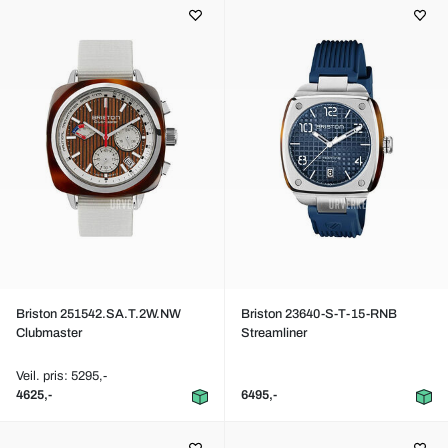
Briston 251542.SA.T.2W.NW
Briston 23640-S-T-15-RNB
Clubmaster
Streamliner
Veil. pris: 5295,-
4625,-
6495,-