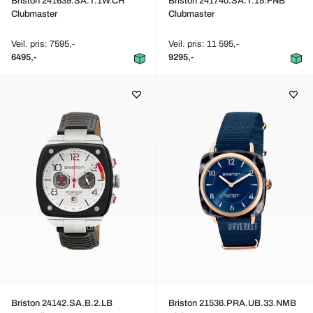
Briston 241639.SA.T.1W.CH
Briston 241740.SA.T.15.FNB
Clubmaster
Clubmaster
Veil. pris: 7595,-
Veil. pris: 11 595,-
6495,-
9295,-
Briston 24142.SA.B.2.LB
Briston 21536.PRA.UB.33.NMB