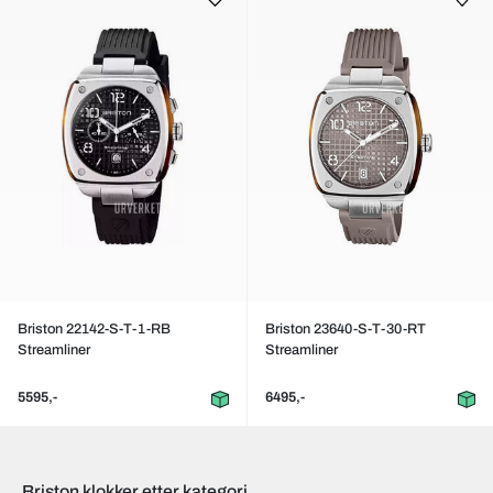
Briston 22142-S-T-1-RB
Briston 23640-S-T-30-RT
Streamliner
Streamliner
5595,-
6495,-
Briston klokker etter kategori