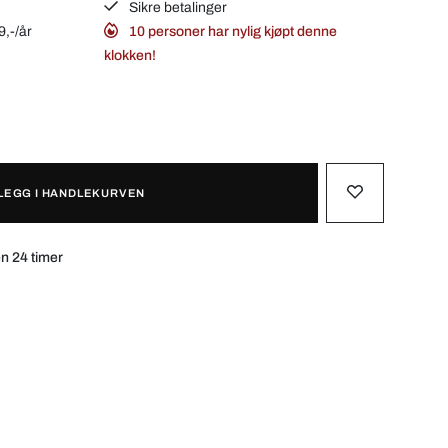
Sikre betalinger
9,-/år
10 personer har nylig kjøpt denne
klokken!
LEGG I HANDLEKURVEN
n 24 timer