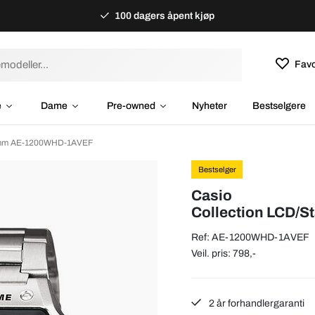
100 dagers åpent kjøp
Favo
e
Dame
Pre-owned
Nyheter
Bestselgere
2 mm AE-1200WHD-1AVEF
Bestselger
Casio
Collection LCD/S
Ref: AE-1200WHD-1AVEF
Veil. pris: 798,-
2 år forhandlergaranti