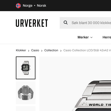
Norge • Norsk
Merker
Herr
Klokker
Casio
Collection
Casio Collection LCD/Stål 42x4