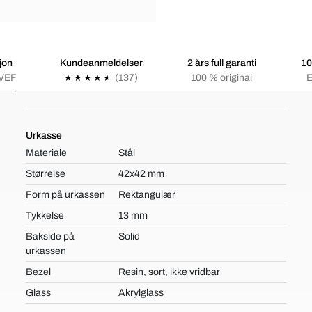
jon
Kundeanmeldelser
2 års full garanti
10
VEF
(137)
100 % original
E
Urkasse
Materiale
Stål
Størrelse
42x42 mm
Form på urkassen
Rektangulær
Tykkelse
13 mm
Bakside på
Solid
urkassen
Bezel
Resin, sort, ikke vridbar
Glass
Akrylglass