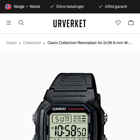
 dagers åpent kjøp
Norge • Norsk
Sikre betalinger
Alltid garanti
Casio
Collection
Casio Collection Resinplast 44.2x36.8 mm W-800H-1AVES