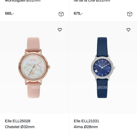
Montorgueil Ø31mm
Ile de la Cite Ø31mm
565,-
675,-
Elle ELL25028
Elle ELL21031
Chatelet Ø32mm
Alma Ø28mm