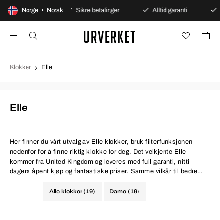
åpent kjøp
Norge • Norsk
Sikre betalinger
Alltid garanti
Rask 
Klokker
Elle
Elle
Her finner du vårt utvalg av Elle klokker, bruk filterfunksjonen
nedenfor for å finne riktig klokke for deg. Det velkjente Elle
kommer fra United Kingdom og leveres med full garanti, nitti
dagers åpent kjøp og fantastiske priser. Samme vilkår til bedre
pris.
Alle klokker (19)
Dame (19)