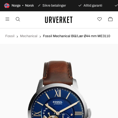
gers åpent kjøp
Norge • Norsk
Sikre betalinger
Alltid garanti
Fossil
Mechanical
Fossil Mechanical Blå/Lær Ø44 mm ME3110