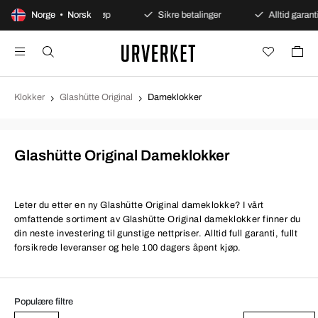
100 dagers åpent kjøp
Norge • Norsk
Sikre betalinger
Alltid garanti
Klokker
Glashütte Original
Dameklokker
Glashütte Original Dameklokker
Leter du etter en ny Glashütte Original dameklokke? I vårt
omfattende sortiment av Glashütte Original dameklokker finner du
din neste investering til gunstige nettpriser. Alltid full garanti, fullt
forsikrede leveranser og hele 100 dagers åpent kjøp.
Populære filtre