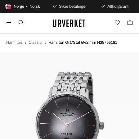
00 dagers åpent kjøp
Norge • Norsk
Sikre betalinger
Alltid garanti
Hamilton
Classic
Hamilton Grå/Stål Ø42 mm H38755181