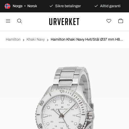
00 dagers åpent kjøp
Norge • Norsk
Sikre betalinger
Alltid garanti
Hamilton
Khaki Navy
Hamilton Khaki Navy Hvit/Stål Ø37 mm H82221110