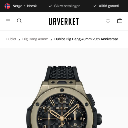
00 dagers åpent kjøp
Norge • Norsk
Sikre betalinger
Alltid garanti
Hublot
Big Bang 43mm
Hublot Big Bang 43mm 20th Anniversary Grå/Gummi Ø43 mm 431.MX.1330.RX