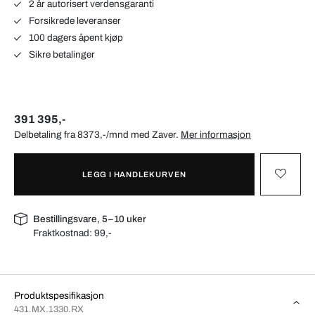
2 år autorisert verdensgaranti
Forsikrede leveranser
100 dagers åpent kjøp
Sikre betalinger
391 395,-
Delbetaling fra 8373,-/mnd med
Zaver
.
Mer informasjon
LEGG I HANDLEKURVEN
Bestillingsvare, 5–10 uker
Fraktkostnad:
99,-
Produktspesifikasjon
431.MX.1330.RX