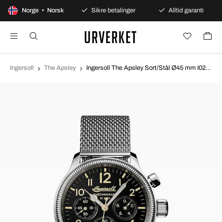
0 dagers åpent kjøp
Norge • Norsk
Sikre betalinger
Alltid garanti
Ingersoll
The Apsley
Ingersoll The Apsley Sort/Stål Ø45 mm I02901