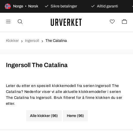
gers åpent kjøp
Norge • Norsk
Sikre betalinger
Alltid garanti
Klokker
Ingersoll
The Catalina
Ingersoll The Catalina
Leter du etter en spesiell klokkemodell fra serien Ingersoll The
Catalina? Nedenfor viser vi alle aktuelle klokkemodeller i serien
The Catalina fra Ingersoll. Bruk filteret for å finne klokken du ser
etter.
Alle klokker (96)
Herre (96)