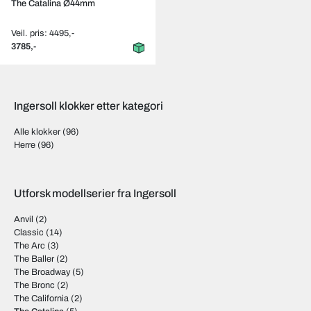
The Catalina Ø44mm
Veil. pris: 4495,-
3785,-
Ingersoll klokker etter kategori
Alle klokker
(96)
Herre
(96)
Utforsk modellserier fra Ingersoll
Anvil
(2)
Classic
(14)
The Arc
(3)
The Baller
(2)
The Broadway
(5)
The Bronc
(2)
The California
(2)