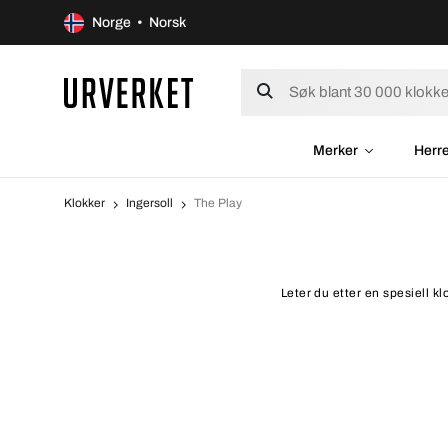
Norge • Norsk
Merker
Herr
Klokker
Ingersoll
The Play
Leter du etter en spesiell k