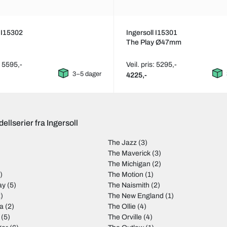
l I15302
Ingersoll I15301
The Play Ø47mm
: 5595,-
Veil. pris: 5295,-
3–5 dager
4225,-
ellserier fra Ingersoll
The Jazz
(3)
The Maverick
(3)
The Michigan
(2)
)
The Motion
(1)
ay
(5)
The Naismith
(2)
)
The New England
(1)
ia
(2)
The Ollie
(4)
(5)
The Orville
(4)