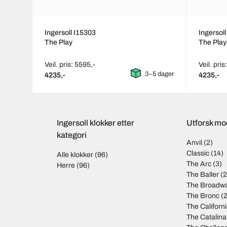
Ingersoll I15303
Ingersol
The Play
The Play
Veil. pris: 5595,-
Veil. pris
3–5 dager
4235,-
4235,-
Ingersoll klokker etter
Utforsk mod
kategori
Anvil
(2)
Classic
(14)
Alle klokker
(96)
The Arc
(3)
Herre
(96)
The Baller
(2
The Broadw
The Bronc
(2
The Californ
The Catalina