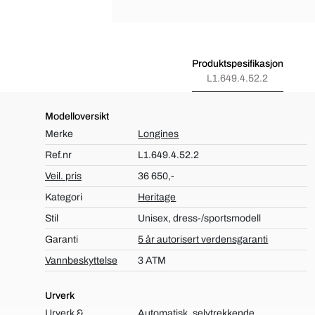
Produktspesifikasjon
L1.649.4.52.2
Modelloversikt
Merke
Longines
Ref.nr
L1.649.4.52.2
Veil. pris
36 650,-
Kategori
Heritage
Stil
Unisex, dress-/sportsmodell
Garanti
5 år autorisert verdensgaranti
Vannbeskyttelse
3 ATM
Urverk
Urverk &
Automatisk, selvtrekkende