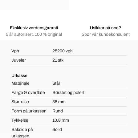
Eksklusiv verdensgaranti
Usikker på noe?
5 år autorisert, 100 % original
Spør vår kundekonsulent
Vph
25200 vph
Juveler
21 stk
Urkasse
Materiale
Stål
Farge & overflate
Børstet og polert
Størrelse
38 mm
Form på urkassen
Rund
Tykkelse
10.8 mm
Bakside på
Solid
urkassen