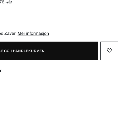
76,-/år
med
Zaver
.
Mer informasjon
LEGG I HANDLEKURVEN
r