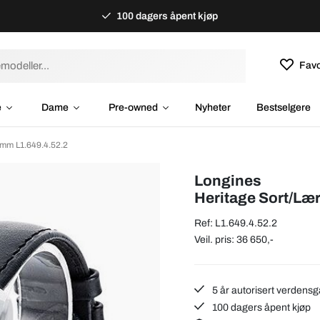
100 dagers åpent kjøp
Favo
e
Dame
Pre-owned
Nyheter
Bestselgere
 mm L1.649.4.52.2
Longines
Heritage Sort/Læ
Ref: L1.649.4.52.2
Veil. pris: 36 650,-
5 år autorisert verdensg
100 dagers åpent kjøp