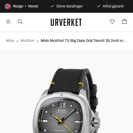
00 dagers åpent kjøp
Norge • Norsk
Sikre betalinger
Alltid garanti
Mido
Multifort
Mido Multifort TV Big Date Grå/Tekstil 39.2x40 mm M049.526.17.081.01