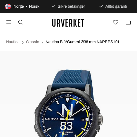
00 dagers åpent kjøp
Norge • Norsk
Sikre betalinger
Alltid garanti
Nautica
Classic
Nautica Blå/Gummi Ø38 mm NAPEPS101