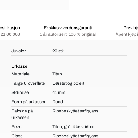
sifikasjon
Eksklusiv verdensgaranti
Prøv h
.21.06.003
5 år autorisert, 100 % original
Åpent kjøp 
Juveler
29 stk
Urkasse
Materiale
Titan
Farge & overflate
Børstet og polert
Størrelse
41 mm
Form på urkassen
Rund
Bakside på
Ripebeskyttet safirglass
urkassen
Bezel
Titan, grå, ikke vridbar
Glass
Ripebeskyttet safirglass