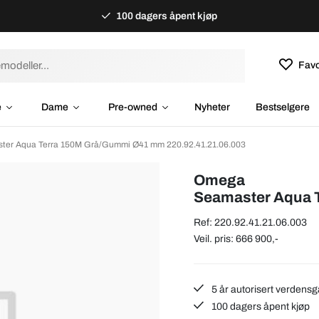
100 dagers åpent kjøp
Favo
e
Dame
Pre-owned
Nyheter
Bestselgere
er Aqua Terra 150M Grå/Gummi Ø41 mm 220.92.41.21.06.003
Omega
Seamaster Aqua 
Ref: 220.92.41.21.06.003
Veil. pris: 666 900,-
5 år autorisert verdensg
100 dagers åpent kjøp