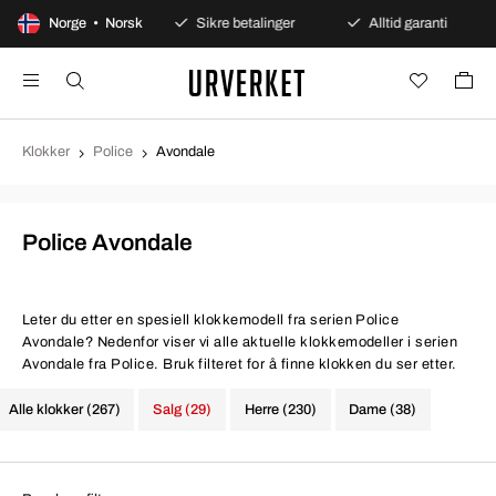
gers åpent kjøp
Norge • Norsk
Sikre betalinger
Alltid garanti
Klokker
Police
Avondale
Police Avondale
Leter du etter en spesiell klokkemodell fra serien Police
Avondale? Nedenfor viser vi alle aktuelle klokkemodeller i serien
Avondale fra Police. Bruk filteret for å finne klokken du ser etter.
Alle klokker (267)
Salg (29)
Herre (230)
Dame (38)