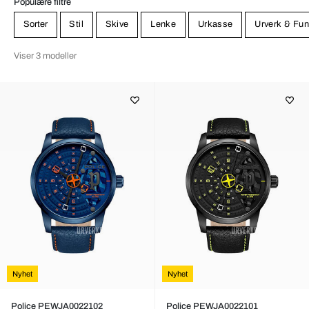
Populære filtre
Sorter
Stil
Skive
Lenke
Urkasse
Urverk & Fun
Viser 3 modeller
Nyhet
Nyhet
Police PEWJA0022102
Police PEWJA0022101