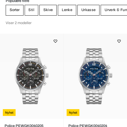
Populære filtre
Sorter
Stil
Skive
Lenke
Urkasse
Urverk & Fun
Viser 2 modeller
Nyhet
Nyhet
Police PEWGK0040205
Police PEWGK0040204