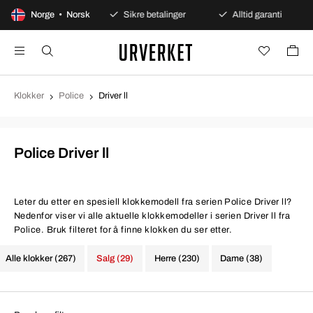
agers åpent kjøp
Norge • Norsk
Sikre betalinger
Alltid garanti
Klokker
Police
Driver ll
Police Driver ll
Leter du etter en spesiell klokkemodell fra serien Police Driver ll?
Nedenfor viser vi alle aktuelle klokkemodeller i serien Driver ll fra
Police. Bruk filteret for å finne klokken du ser etter.
Alle klokker (267)
Salg (29)
Herre (230)
Dame (38)