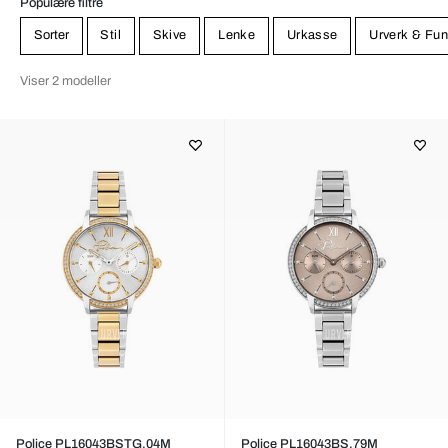
Populære filtre
Sorter
Stil
Skive
Lenke
Urkasse
Urverk & Fun
Viser 2 modeller
Police PL16043BSTG.04M
Police PL16043BS.79M