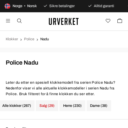
gers åpent kjøp
Norge • Norsk
Sikre betalinger
Alltid garanti
Klokker
Police
Nadu
Police Nadu
Leter du etter en spesiell klokkemodell fra serien Police Nadu?
Nedenfor viser vi alle aktuelle klokkemodeller i serien Nadu fra
Police. Bruk filteret for å finne klokken du ser etter.
Alle klokker (267)
Salg (29)
Herre (230)
Dame (38)