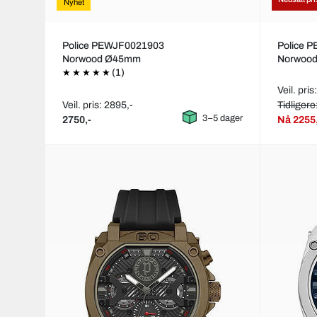
Nyhet
Police PEWJF0021903
Police 
Norwood Ø45mm
Norwoo
(1)
Veil. pris
Veil. pris: 2895,-
Tidligere
3–5 dager
2750,-
Nå
2255