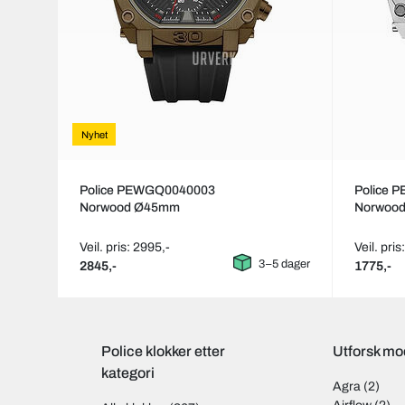
Nyhet
Police PEWGQ0040003
Police 
Norwood Ø45mm
Norwoo
Veil. pris: 2995,-
Veil. pris
3–5 dager
2845,-
1775,-
Police klokker etter
Utforsk mod
kategori
Agra
(2)