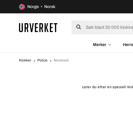
Norge • Norsk
Merker
Herr
Klokker
Police
Norwood
Leter du etter en spesiell kl