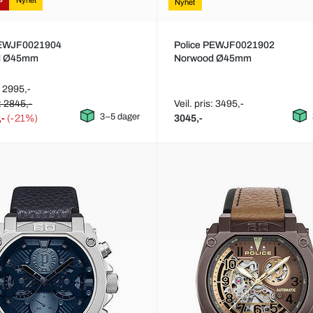
Nyhet
Nyhet
PEWJF0021904
Police PEWJF0021902
d Ø45mm
Norwood Ø45mm
: 2995,-
: 2845,-
Veil. pris: 3495,-
3–5 dager
,-
(-21%)
3045,-