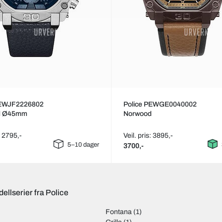
PEWJF2226802
Police PEWGE0040002
d Ø45mm
Norwood
: 2795,-
Veil. pris: 3895,-
5–10 dager
3700,-
ellserier fra Police
Fontana
(1)