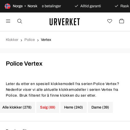
nt kjøp
Norge • Norsk
Sikre betalinger
Alltid garanti
Rask og 
Klokker
Police
Vertex
Police Vertex
Leter du etter en spesiell klokkemodell fra serien Police Vertex?
Nedenfor viser vi alle aktuelle klokkemodeller i serien Vertex fra
Police. Bruk filteret for å finne klokken du ser etter.
Alle klokker (278)
Salg (69)
Herre (240)
Dame (39)