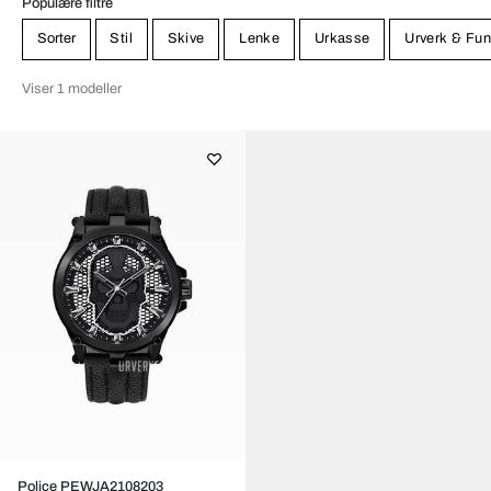
Populære filtre
Sorter
Stil
Skive
Lenke
Urkasse
Urverk & Fun
Viser 1 modeller
Police PEWJA2108203