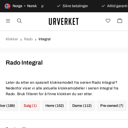
100 dagers åpent kjøp
Norge • Norsk
Sikre betalinger
Alltid garanti
Klokker
Rado
Integral
Rado Integral
Leter du etter en spesiell klokkemodell fra serien Rado Integral?
Nedenfor viser vi alle aktuelle klokkemodeller i serien Integral fra
Rado. Bruk filteret for å finne klokken du ser etter.
kker (186)
Salg (1)
Herre (152)
Dame (112)
Pre-owned (7)