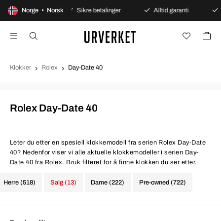
ent kjøp
Norge • Norsk
Sikre betalinger
Alltid garanti
Rask og
Klokker
Rolex
Day-Date 40
Rolex Day-Date 40
Leter du etter en spesiell klokkemodell fra serien Rolex Day-Date
40? Nedenfor viser vi alle aktuelle klokkemodeller i serien Day-
Date 40 fra Rolex. Bruk filteret for å finne klokken du ser etter.
Herre (518)
Salg (13)
Dame (222)
Pre-owned (722)