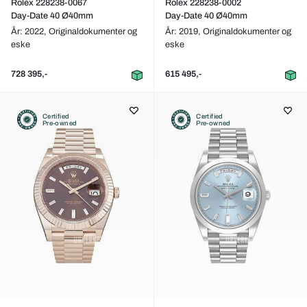
Rolex 228238-0067
Rolex 228238-0002
Day-Date 40 Ø40mm
Day-Date 40 Ø40mm
År: 2022,
Originaldokumenter og
År: 2019,
Originaldokumenter og
eske
eske
728 395,-
615 495,-
Certified
Certified
Pre-owned
Pre-owned