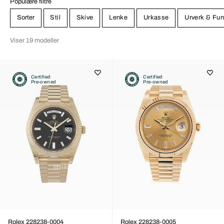
Populære filtre
Sorter
Stil
Skive
Lenke
Urkasse
Urverk & Fun
Viser 19 modeller
Certified
Certified
Pre-owned
Pre-owned
Rolex 228238-0004
Rolex 228238-0005