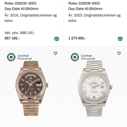
Rolex 228235-0003
Rolex 228206-0002
Day-Date 40 Ø40mm
Day-Date 40 Ø40mm
År: 2016,
Originaldokumenter og
År: 2023,
Originaldokumenter og
eske
eske
Veil. pris: 698 100,-
657 195,-
1 273 995,-
Certified
Certified
Pre-owned
Pre-owned