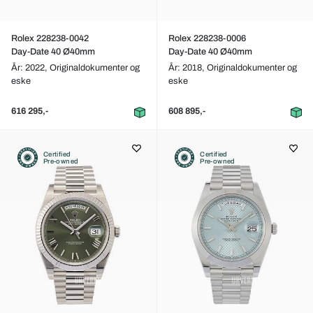
Rolex 228238-0042
Rolex 228238-0006
Day-Date 40 Ø40mm
Day-Date 40 Ø40mm
År: 2022,
Originaldokumenter og
År: 2018,
Originaldokumenter og
eske
eske
616 295,-
608 895,-
Certified
Certified
Pre-owned
Pre-owned