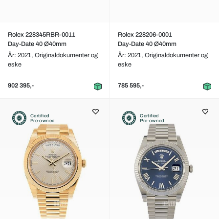
Rolex 228345RBR-0011
Rolex 228206-0001
Day-Date 40 Ø40mm
Day-Date 40 Ø40mm
År: 2021,
Originaldokumenter og
År: 2021,
Originaldokumenter og
eske
eske
902 395,-
785 595,-
Certified
Certified
Pre-owned
Pre-owned