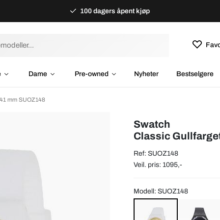
100 dagers åpent kjøp
Favo
e
Dame
Pre-owned
Nyheter
Bestselgere
 Ø41 mm SUOZ148
Swatch
Classic Gullfar
Ref: SUOZ148
Veil. pris: 1095,-
Modell: SUOZ148