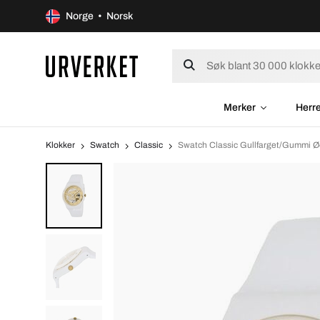
Norge • Norsk
Merker
Herr
Klokker
Swatch
Classic
Swatch Classic Gullfarget/Gummi