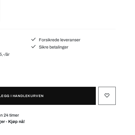
Forsikrede leveranser
Sikre betalinger
5,-/år
LEGG I HANDLEKURVEN
n 24 timer
er - Kjøp nå!