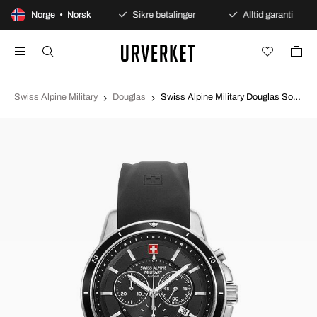
0 dagers åpent kjøp
Norge • Norsk
Sikre betalinger
Alltid garanti
Swiss Alpine Military
Douglas
Swiss Alpine Military Douglas Sort/Gummi Ø44 mm 7089.9837