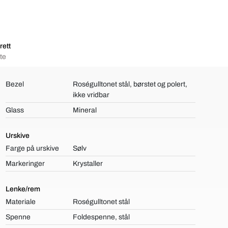
rett
te
Bezel
Roségulltonet stål, børstet og polert,
ikke vridbar
Glass
Mineral
Urskive
Farge på urskive
Sølv
Markeringer
Krystaller
Lenke/rem
Materiale
Roségulltonet stål
Spenne
Foldespenne, stål