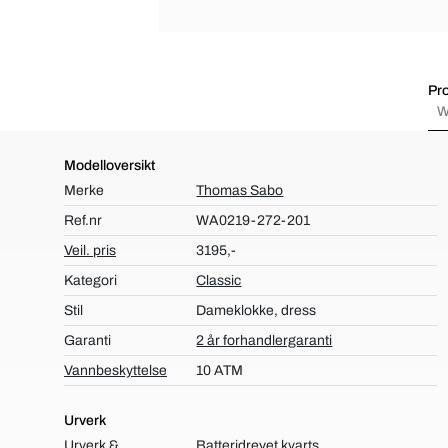
Pro
W
Modelloversikt
Merke
Thomas Sabo
Ref.nr
WA0219-272-201
Veil. pris
3195,-
Kategori
Classic
Stil
Dameklokke, dress
Garanti
2 år forhandlergaranti
Vannbeskyttelse
10 ATM
Urverk
Urverk &
Batteridrevet kvarts