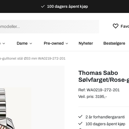
100 dagers åpent kjøp
Favo
e
Dame
Pre-owned
Nyheter
Bestselgere
e-gulltonet stål Ø33 mm WA0219-272-201
Thomas Sabo
Sølvfarget/Rose-
Ref: WA0219-272-201
Veil. pris: 3195,-
2 år forhandlergaranti
100 dagers åpent kjøp