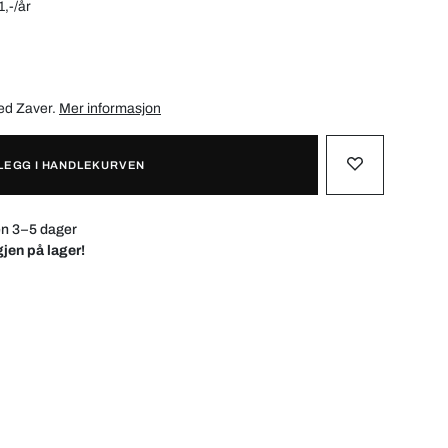
1,-/år
med
Zaver
.
Mer informasjon
LEGG I HANDLEKURVEN
en 3–5 dager
gjen på lager!