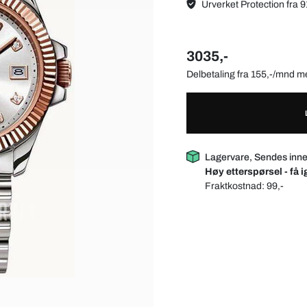
Urverket Protection fra 9
3035,-
Delbetaling fra 155,-/mnd 
Lagervare, Sendes inn
Høy etterspørsel - få i
Fraktkostnad:
99,-