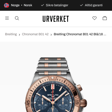
0 dagers åpent kjøp
Norge • Norsk
Sikre betalinger
Alltid garanti
Breitling
Chronomat B01 42
Breitling Chronomat B01 42 Blå/18 karat rosé gull Ø42 mm UB0134101C1U1