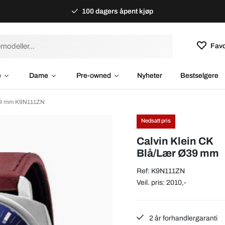
100 dagers åpent kjøp
Favo
e
Dame
Pre-owned
Nyheter
Bestselgere
Ø39 mm K9N111ZN
Nedsatt pris
Calvin Klein CK
Blå/Lær Ø39 mm
Ref: K9N111ZN
Veil. pris: 2010,-
2 år forhandlergaranti