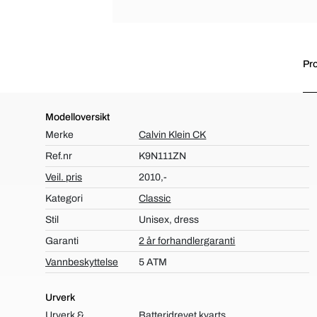
Pro
Modelloversikt
Merke
Calvin Klein CK
Ref.nr
K9N111ZN
Veil. pris
2010,-
Kategori
Classic
Stil
Unisex, dress
Garanti
2 år forhandlergaranti
Vannbeskyttelse
5 ATM
Urverk
Urverk &
Batteridrevet kvarts