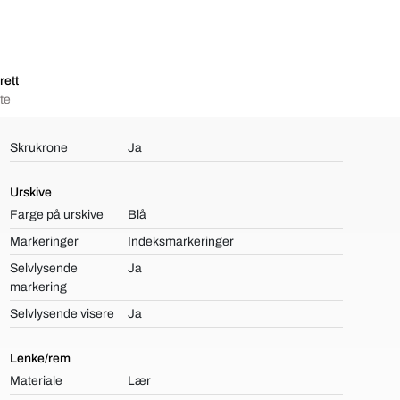
rett
te
Skrukrone
Ja
Urskive
Farge på urskive
Blå
Markeringer
Indeksmarkeringer
Selvlysende
Ja
markering
Selvlysende visere
Ja
Lenke/rem
Materiale
Lær