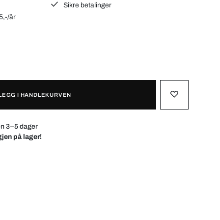
Sikre betalinger
5,-/år
LEGG I HANDLEKURVEN
en 3–5 dager
gjen på lager!