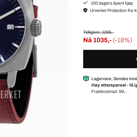
100 dagers åpent kjøp
Urverket Protection fra 4
Tidligere: 1265,-
Nå
1035,-
(-18%)
Lagervare, Sendes inn
Høy etterspørsel - få i
Fraktkostnad:
99,-