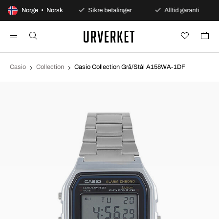
 dagers åpent kjøp
Norge • Norsk
Sikre betalinger
Alltid garanti
Casio
Collection
Casio Collection Grå/Stål A158WA-1DF