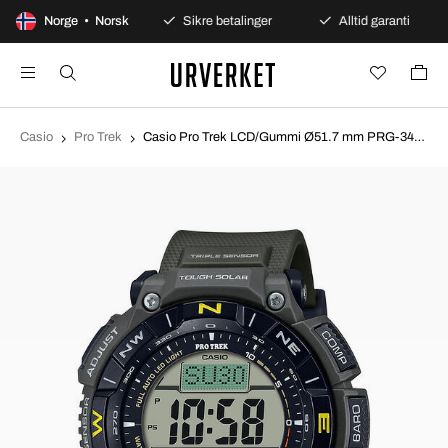
0 dagers åpent kjøp
Norge • Norsk
Sikre betalinger
Alltid garanti
Casio
Pro Trek
Casio Pro Trek LCD/Gummi Ø51.7 mm PRG-340-3ER