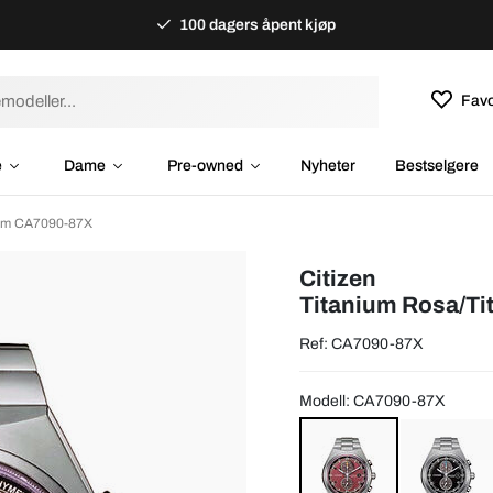
100 dagers åpent kjøp
Favo
e
Dame
Pre-owned
Nyheter
Bestselgere
 mm CA7090-87X
Citizen
Titanium Rosa/T
Ref: CA7090-87X
Modell: CA7090-87X