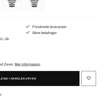
Forsikrede leveranser
Sikre betalinger
11,-/år
med
Zaver
.
Mer informasjon
LEGG I HANDLEKURVEN
r