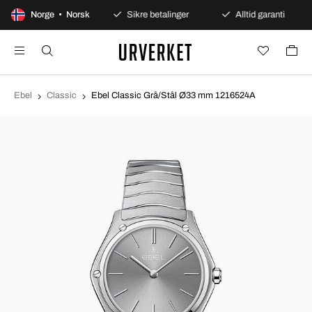
0 dagers åpent kjøp
Norge • Norsk
Sikre betalinger
Alltid garanti
Ebel
Classic
Ebel Classic Grå/Stål Ø33 mm 1216524A